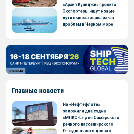
«Архип Куинджи» проекта
RSD59
Экспортеры ищут новые
пути вывоза зерна из-за
проблем в Черном море
реклама
Главные новости
На «Нефтефлоте»
заложили два судна
«МПКС-L» для Самарского
речного пассажирского
предприятия
От одиночного дрона к