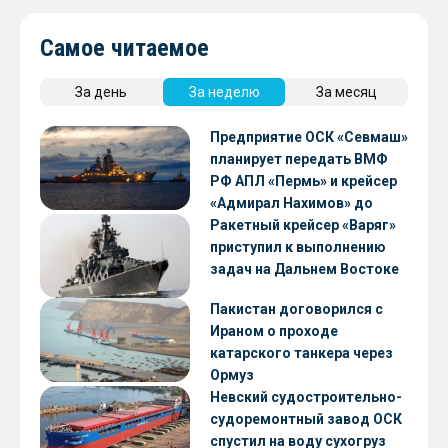
Самое читаемое
За день
За неделю
За месяц
Предприятие ОСК «Севмаш»
планирует передать ВМФ
РФ АПЛ «Пермь» и крейсер
«Адмирал Нахимов» до
конца 2026 года
Ракетный крейсер «Варяг»
приступил к выполнению
задач на Дальнем Востоке
Пакистан договорился с
Ираном о проходе
катарского танкера через
Ормуз
Невский судостроительно-
судоремонтный завод ОСК
спустил на воду сухогруз