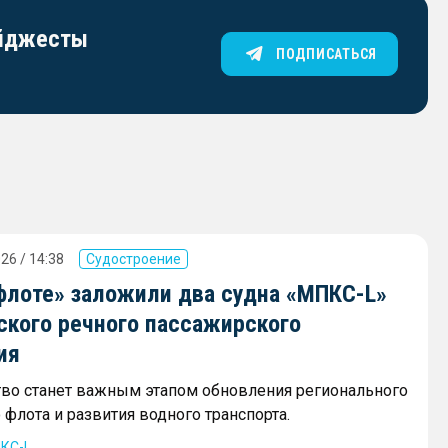
айджесты
ПОДПИСАТЬСЯ
26 / 14:38
Судостроение
флоте» заложили два судна «МПКС-L»
ского речного пассажирского
ия
тво станет важным этапом обновления регионального
флота и развития водного транспорта.
КС-L