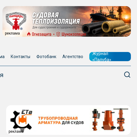
реклама
Журнал
ма
Контакты
Фотобанк
Агентство
«Палуба»
я
реклама