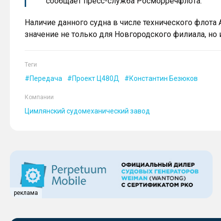
сообщает пресс-служба Росморречфлота.
Наличие данного судна в числе технического флот
значение не только для Новгородского филиала, но 
Теги
Передача
Проект Ц480Д
Константин Безюков
Компании
Цимлянский судомеханический завод
реклама