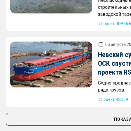
Несамоходные 
строительных г
заводской таре
Проект RDB66.
05 августа 20
Невский с
ОСК спусти
проекта R
Судно предназ
ряда грузов.
Проект RSD59
ПОКАЗА