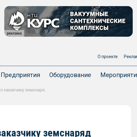
реклама
О проекте
Рекла
Предприятия
Оборудование
Мероприяти
Цимлянский СМЗ передал заказчику земснаряд «Константин Безюков» проекта Ц480Д
аказчику земснаряд