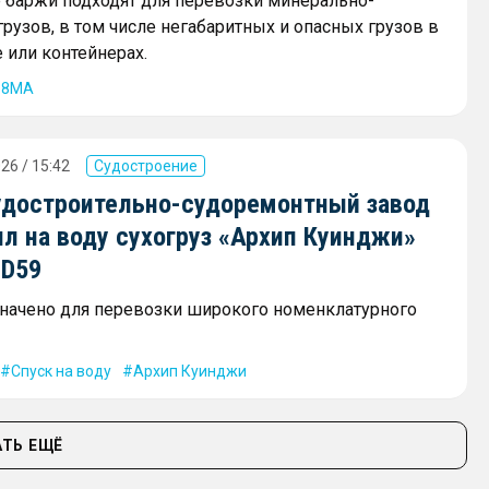
баржи подходят для перевозки минерально-
рузов, в том числе негабаритных и опасных грузов в
 или контейнерах.
68МА
26 / 15:42
Судостроение
удостроительно-судоремонтный завод
л на воду сухогруз «Архип Куинджи»
SD59
начено для перевозки широкого номенклатурного
Спуск на воду
Архип Куинджи
ТЬ ЕЩЁ