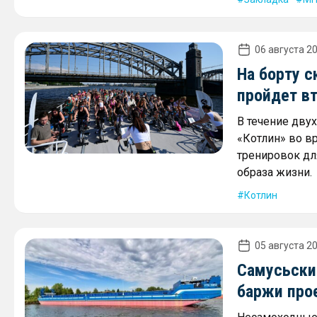
06 августа 20
На борту с
пройдет в
В течение дву
«Котлин» во в
тренировок дл
образа жизни.
Котлин
05 августа 20
Самусьски
баржи про