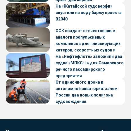
«Петропавловск» проекта CNF22
На «Жатайской судоверфи»
спустили на воду баржу проекта
В2040
ОСК создаст отечественные
аналоги пропульсивных
комплексов для глиссирующих
катеров, скоростных судов и
судов с малой осадкой
На «Нефтефлоте» заложили два
судна «МПКС-L» для Самарского
речного пассажирского
предприятия
От одиночного дрона к
автономной акватории: зачем
России два новых полигона
судовождения