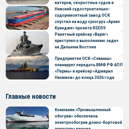
катеров, скоростных судов и
судов с малой осадкой
Невский судостроительно-
судоремонтный завод ОСК
спустил на воду сухогруз «Архип
Куинджи» проекта RSD59
Ракетный крейсер «Варяг»
приступил к выполнению задач
на Дальнем Востоке
Предприятие ОСК «Севмаш»
планирует передать ВМФ РФ АПЛ
«Пермь» и крейсер «Адмирал
Нахимов» до конца 2026 года
Главные новости
Компания «Промышленный
обогрев» обеспечила
электрообогрев донно-бортовой
арматуры парома