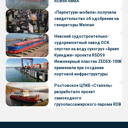
RDB66.68МА
«Перпетуум-мобиле» получила
свидетельство об одобрении на
генераторы Weiman
Невский судостроительно-
судоремонтный завод ОСК
спустил на воду сухогруз «Архип
Куинджи» проекта RSD59
Инженерный пластик ZEDEX-100K
применили при создании
портовой инфраструктуры
Ростовское ЦПКБ «Стапель»
разработало проект
самоходного
грузопассажирского парома RDB
56.06 для Таймырского Долгано-
Ненецкого округа