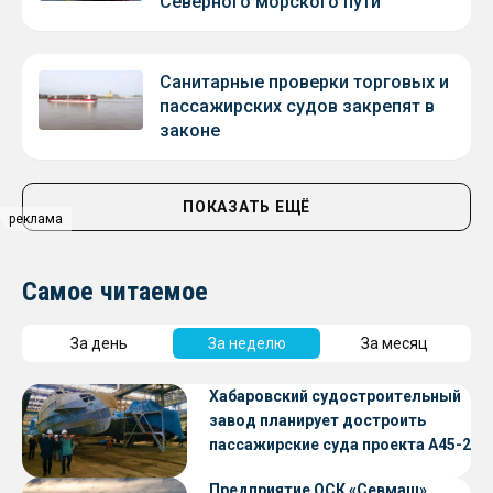
Северного морского пути
Санитарные проверки торговых и
пассажирских судов закрепят в
законе
ПОКАЗАТЬ ЕЩЁ
реклама
Самое читаемое
За день
За неделю
За месяц
Хабаровский судостроительный
завод планирует достроить
пассажирские суда проекта А45-2
Предприятие ОСК «Севмаш»