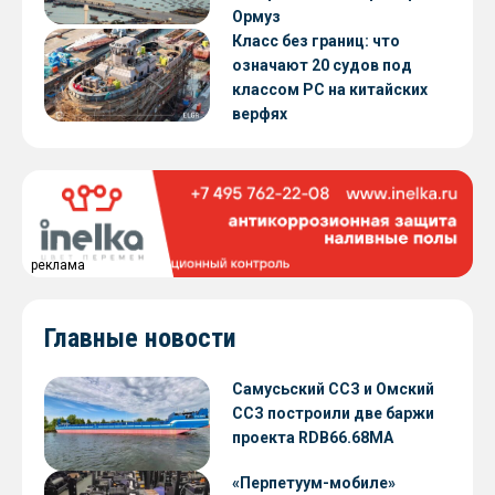
Ормуз
Класс без границ: что
означают 20 судов под
классом РС на китайских
верфях
реклама
Главные новости
Самусьский ССЗ и Омский
ССЗ построили две баржи
проекта RDB66.68МА
«Перпетуум-мобиле»