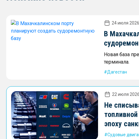
24 июля 2026
В Махачка
судоремон
Новая база пр
терминала.
Дагестан
22 июля 2026
Не списыв
топливной
эпоху сан
Судовые двига