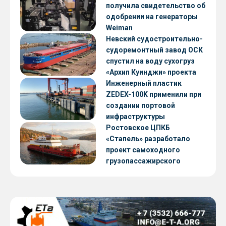
получила свидетельство об
одобрении на генераторы
Weiman
Невский судостроительно-
судоремонтный завод ОСК
спустил на воду сухогруз
«Архип Куинджи» проекта
RSD59
Инженерный пластик
ZEDEX-100K применили при
создании портовой
инфраструктуры
Ростовское ЦПКБ
«Стапель» разработало
проект самоходного
грузопассажирского
парома RDB 56.06 для
Таймырского Долгано-
Ненецкого округа