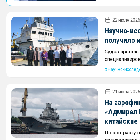
22 июля 2026
Научно-ис
получило 
Судно прошло 
специализиров
Научно-исслед
21 июля 2026
На аэрофи
«Адмирал 
китайские
По контракту 