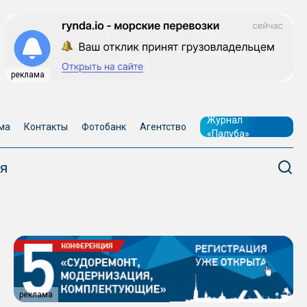
реклама
Журнал
ма
Контакты
Фотобанк
Агентство
«Палуба»
я
реклама