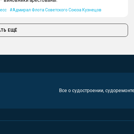
— виновники арестованы.
есс
Адмирал Флота Советского Союза Кузнецов
ТЬ ЕЩЁ
Все о судостроении, судоремонт