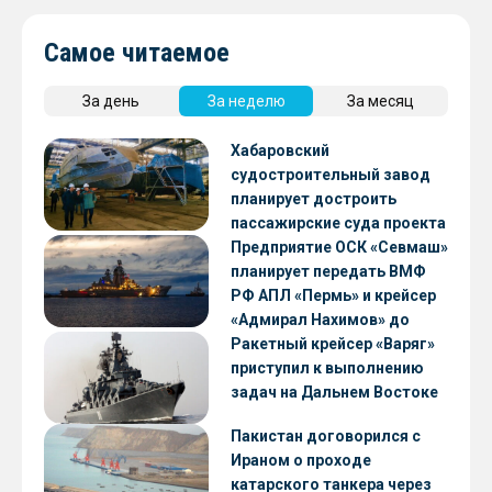
Самое читаемое
За день
За неделю
За месяц
Хабаровский
судостроительный завод
планирует достроить
пассажирские суда проекта
А45-2
Предприятие ОСК «Севмаш»
планирует передать ВМФ
РФ АПЛ «Пермь» и крейсер
«Адмирал Нахимов» до
конца 2026 года
Ракетный крейсер «Варяг»
приступил к выполнению
задач на Дальнем Востоке
Пакистан договорился с
Ираном о проходе
катарского танкера через