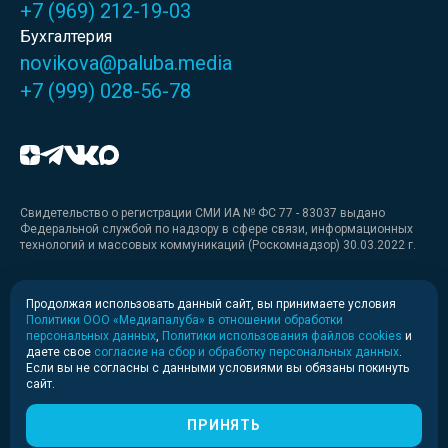
+7 (969) 212-19-03
Бухгалтерия
novikova@paluba.media
+7 (999) 028-56-78
Свидетельство о регистрации СМИ ИА № ФС 77 - 83037 выдано
Федеральной службой по надзору в сфере связи, информационных
технологий и массовых коммуникаций (Роскомнадзор) 30.03.2022 г.
Медиакит
Продолжая использовать данный сайт, вы принимаете условия
Политики ООО «Медиапалуба» в отношении обработки
Медиакит для печати
персональных данных
,
Политики использования файлов cookies
и
даете свое
согласие на сбор и обработку персональных данных
.
Если вы не согласны с данными условиями вы обязаны покинуть
Политика конфиденциальности
сайт.
© 2020-2026 Информационное агентство «Медиапалуба»
(6+).
ПРИНЯТЬ