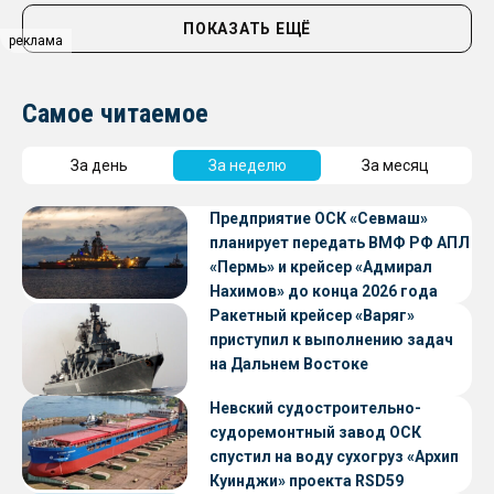
ПОКАЗАТЬ ЕЩЁ
реклама
Самое читаемое
За день
За неделю
За месяц
Предприятие ОСК «Севмаш»
планирует передать ВМФ РФ АПЛ
«Пермь» и крейсер «Адмирал
Нахимов» до конца 2026 года
Ракетный крейсер «Варяг»
приступил к выполнению задач
на Дальнем Востоке
Невский судостроительно-
судоремонтный завод ОСК
спустил на воду сухогруз «Архип
Куинджи» проекта RSD59