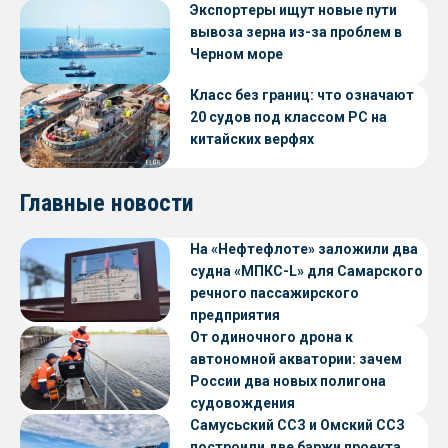
Экспортеры ищут новые пути
вывоза зерна из-за проблем в
Черном море
Класс без границ: что означают
20 судов под классом РС на
китайских верфях
Главные новости
На «Нефтефлоте» заложили два
судна «МПКС-L» для Самарского
речного пассажирского
предприятия
От одиночного дрона к
автономной акватории: зачем
России два новых полигона
судовождения
Самусьский ССЗ и Омский ССЗ
построили две баржи проекта