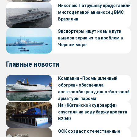
Николаю Патрушеву представили
многоцелевой авианосец ВМС
Бразилии
Экспортеры ищут новые пути
вывоза зерна из-за проблем в
Черном море
Главные новости
Компания «Промышленный
обогрев» обеспечила
электрообогрев донно-бортовой
арматуры парома
«Петропавловск» проекта CNF22
На «Жатайской судоверфи»
спустили на воду баржу проекта
В2040
ОСК создаст отечественные