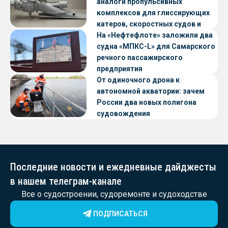
аналоги пропульсивных
комплексов для глиссирующих
катеров, скоростных судов и
судов с малой осадкой
На «Нефтефлоте» заложили два
судна «МПКС-L» для Самарского
речного пассажирского
предприятия
От одиночного дрона к
автономной акватории: зачем
России два новых полигона
судовождения
Последние новости и ежедневные дайджесты
в нашем телеграм-канале
Все о судостроении, судоремонте и судоходстве
ПОДПИСАТЬСЯ