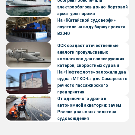
обогрев» обеспечила
электрообогрев донно-бортовой
арматуры парома
«Петропавловск» проекта CNF22
На «Жатайской судоверфи»
спустили на воду баржу проекта
В2040
ОСК создаст отечественные
аналоги пропульсивных
комплексов для глиссирующих
катеров, скоростных судов и
судов с малой осадкой
На «Нефтефлоте» заложили два
судна «МПКС-L» для Самарского
речного пассажирского
предприятия
От одиночного дрона к
автономной акватории: зачем
России два новых полигона
судовождения