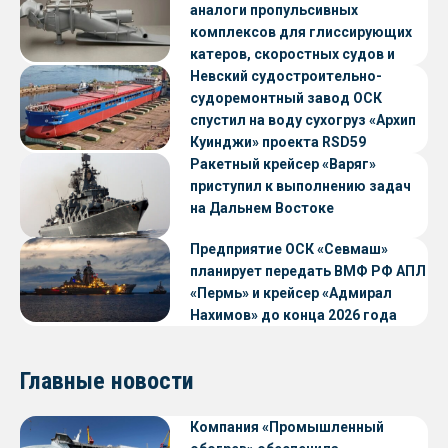
аналоги пропульсивных
комплексов для глиссирующих
катеров, скоростных судов и
судов с малой осадкой
Невский судостроительно-
судоремонтный завод ОСК
спустил на воду сухогруз «Архип
Куинджи» проекта RSD59
Ракетный крейсер «Варяг»
приступил к выполнению задач
на Дальнем Востоке
Предприятие ОСК «Севмаш»
планирует передать ВМФ РФ АПЛ
«Пермь» и крейсер «Адмирал
Нахимов» до конца 2026 года
Главные новости
Компания «Промышленный