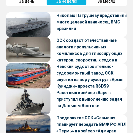
За день
За неделю
За месяц
Николаю Патрушеву представили
многоцелевой авианосец ВМС
Бразилии
ОСК создаст отечественные
аналоги пропульсивных
комплексов для глиссирующих
катеров, скоростных судов и
судов с малой осадкой
Невский судостроительно-
судоремонтный завод ОСК
спустил на воду сухогруз «Архип
Куинджи» проекта RSD59
Ракетный крейсер «Варяг»
приступил к выполнению задач
на Дальнем Востоке
Предприятие ОСК «Севмаш»
планирует передать ВМФ РФ АПЛ
«Пермь» и крейсер «Адмирал