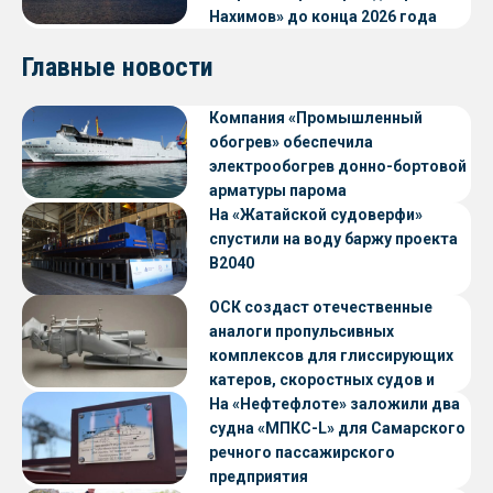
Нахимов» до конца 2026 года
Главные новости
Компания «Промышленный
обогрев» обеспечила
электрообогрев донно-бортовой
арматуры парома
«Петропавловск» проекта CNF22
На «Жатайской судоверфи»
спустили на воду баржу проекта
В2040
ОСК создаст отечественные
аналоги пропульсивных
комплексов для глиссирующих
катеров, скоростных судов и
судов с малой осадкой
На «Нефтефлоте» заложили два
судна «МПКС-L» для Самарского
речного пассажирского
предприятия