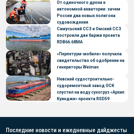
От одиночного дрона к
автономной акватории: зачем
России два новых полигона
судовождения
Самусьский ССЗ и Омский ССЗ
построили две баржи проекта
RDB66.68МА
«Перпетуум-мобиле» получила
свидетельство об одобрении на
генераторы Weiman
Невский судостроительно-
судоремонтный завод ОСК
спустил на воду сухогруз «Архип
Куинджи» проекта RSD59
Последние новости и ежедневные дайджесты