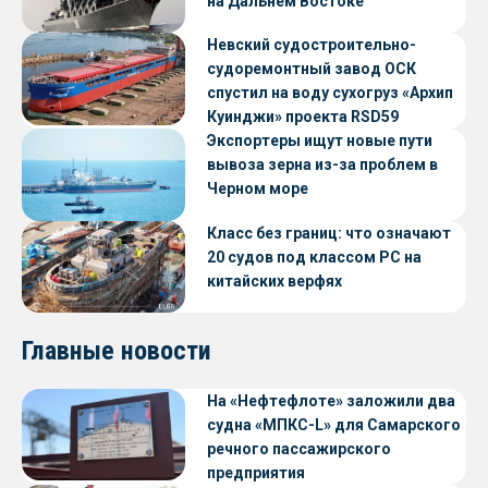
на Дальнем Востоке
Невский судостроительно-
судоремонтный завод ОСК
спустил на воду сухогруз «Архип
Куинджи» проекта RSD59
Экспортеры ищут новые пути
вывоза зерна из-за проблем в
Черном море
Класс без границ: что означают
20 судов под классом РС на
китайских верфях
Главные новости
На «Нефтефлоте» заложили два
судна «МПКС-L» для Самарского
речного пассажирского
предприятия