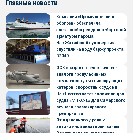
Главные новости
Компания «Промышленный
обогрев» обеспечила
электрообогрев донно-бортовой
арматуры парома
«Петропавловск» проекта CNF22
На «Жатайской судоверфи»
спустили на воду баржу проекта
В2040
ОСК создаст отечественные
аналоги пропульсивных
комплексов для глиссирующих
катеров, скоростных судов и
судов с малой осадкой
На «Нефтефлоте» заложили два
судна «МПКС-L» для Самарского
речного пассажирского
предприятия
От одиночного дрона к
автономной акватории: зачем
России два новых полигона