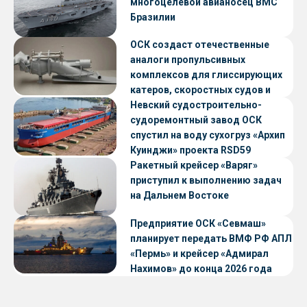
многоцелевой авианосец ВМС
Бразилии
ОСК создаст отечественные
аналоги пропульсивных
комплексов для глиссирующих
катеров, скоростных судов и
судов с малой осадкой
Невский судостроительно-
судоремонтный завод ОСК
спустил на воду сухогруз «Архип
Куинджи» проекта RSD59
Ракетный крейсер «Варяг»
приступил к выполнению задач
на Дальнем Востоке
Предприятие ОСК «Севмаш»
планирует передать ВМФ РФ АПЛ
«Пермь» и крейсер «Адмирал
Нахимов» до конца 2026 года