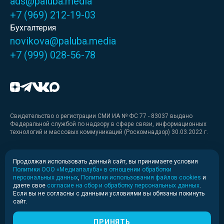
ads@paluba.media
+7 (969) 212-19-03
Бухгалтерия
novikova@paluba.media
+7 (999) 028-56-78
Свидетельство о регистрации СМИ ИА № ФС 77 - 83037 выдано
Федеральной службой по надзору в сфере связи, информационных
технологий и массовых коммуникаций (Роскомнадзор) 30.03.2022 г.
Медиакит
Продолжая использовать данный сайт, вы принимаете условия
Политики ООО «Медиапалуба» в отношении обработки
Медиакит для печати
персональных данных
,
Политики использования файлов cookies
и
даете свое
согласие на сбор и обработку персональных данных
.
Если вы не согласны с данными условиями вы обязаны покинуть
Политика конфиденциальности
сайт.
© 2020-2026 Информационное агентство «Медиапалуба»
(6+).
ПРИНЯТЬ