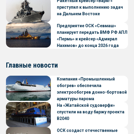
Ракетный крейсер «Варяг»
приступил к выполнению задач
на Дальнем Востоке
Предприятие ОСК «Севмаш»
планирует передать ВМФ РФ АПЛ
«Пермь» и крейсер «Адмирал
Нахимов» до конца 2026 года
Главные новости
Компания «Промышленный
обогрев» обеспечила
электрообогрев донно-бортовой
арматуры парома
«Петропавловск» проекта CNF22
На «Жатайской судоверфи»
спустили на воду баржу проекта
В2040
ОСК создаст отечественные