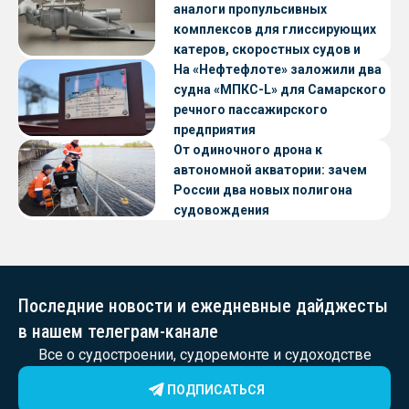
аналоги пропульсивных
комплексов для глиссирующих
катеров, скоростных судов и
судов с малой осадкой
На «Нефтефлоте» заложили два
судна «МПКС-L» для Самарского
речного пассажирского
предприятия
От одиночного дрона к
автономной акватории: зачем
России два новых полигона
судовождения
Последние новости и ежедневные дайджесты
в нашем телеграм-канале
Все о судостроении, судоремонте и судоходстве
ПОДПИСАТЬСЯ