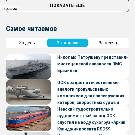
ПОКАЗАТЬ ЕЩЁ
реклама
Самое читаемое
За день
За неделю
За месяц
Николаю Патрушеву представили
многоцелевой авианосец ВМС
Бразилии
ОСК создаст отечественные
аналоги пропульсивных
комплексов для глиссирующих
катеров, скоростных судов и
судов с малой осадкой
Невский судостроительно-
судоремонтный завод ОСК
спустил на воду сухогруз «Архип
Куинджи» проекта RSD59