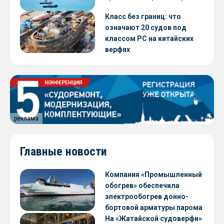
Класс без границ: что
означают 20 судов под
классом РС на китайских
верфях
реклама
Главные новости
Компания «Промышленный
обогрев» обеспечила
электрообогрев донно-
бортовой арматуры парома
«Петропавловск» проекта
На «Жатайской судоверфи»