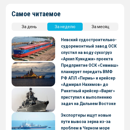
Самое читаемое
За день
За неделю
За месяц
Невский судостроительно-
судоремонтный завод ОСК
спустил на воду сухогруз
«Архип Куинджи» проекта
RSD59
Предприятие ОСК «Севмаш»
планирует передать ВМФ
РФ АПЛ «Пермь» и крейсер
«Адмирал Нахимов» до
конца 2026 года
Ракетный крейсер «Варяг»
приступил к выполнению
задач на Дальнем Востоке
Экспортеры ищут новые
пути вывоза зерна из-за
проблем в Черном море