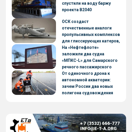
CNF22
спустили на воду баржу
проекта В2040
ОСК создаст
отечественные аналоги
пропульсивных комплексов
для глиссирующих катеров,
скоростных судов и судов с
На «Нефтефлоте»
малой осадкой
заложили два судна
«МПКС-L» для Самарского
речного пассажирского
предприятия
От одиночного дрона к
автономной акватории:
зачем России два новых
полигона судовождения