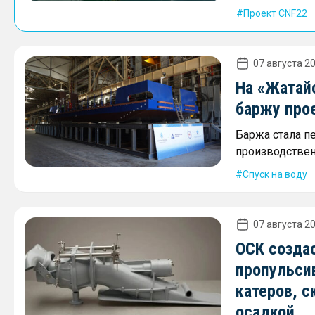
Проект CNF22
07 августа 20
На «Жатай
баржу про
Баржа стала п
производствен
Спуск на воду
07 августа 20
ОСК созда
пропульси
катеров, с
осадкой