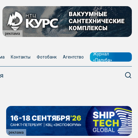
реклама
Журнал
ма
Контакты
Фотобанк
Агентство
«Палуба»
я
реклама