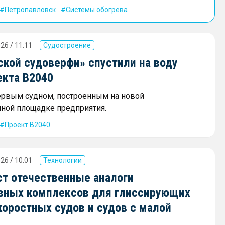
Петропавловск
Системы обогрева
26 / 11:11
Судостроение
ской судоверфи» спустили на воду
екта В2040
ервым судном, построенным на новой
ной площадке предприятия.
Проект В2040
26 / 10:01
Технологии
ст отечественные аналоги
вных комплексов для глиссирующих
коростных судов и судов с малой