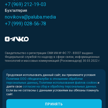
+7 (969) 212-19-03
Бухгалтерия
novikova@paluba.media
+7 (999) 028-56-78
Свидетельство о регистрации СМИ ИА № ФС 77 - 83037 выдано
Федеральной службой по надзору в сфере связи, информационных
технологий и массовых коммуникаций (Роскомнадзор) 30.03.2022 г.
Медиакит
Продолжая использовать данный сайт, вы принимаете условия
Политики ООО «Медиапалуба» в отношении обработки
Медиакит для печати
персональных данных
,
Политики использования файлов cookies
и
даете свое
согласие на сбор и обработку персональных данных
.
Если вы не согласны с данными условиями вы обязаны покинуть
Политика конфиденциальности
сайт.
© 2020-2026 Информационное агентство «Медиапалуба»
(6+).
ПРИНЯТЬ