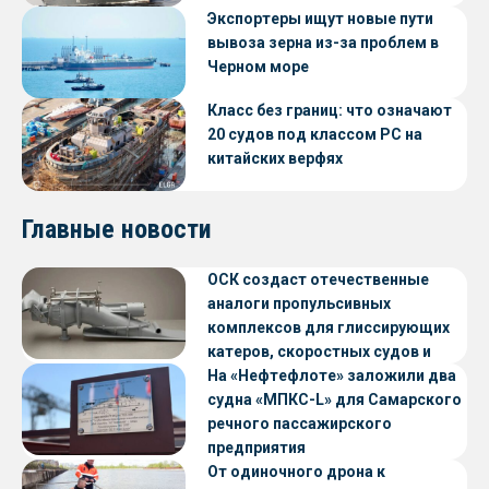
Экспортеры ищут новые пути
вывоза зерна из-за проблем в
Черном море
Класс без границ: что означают
20 судов под классом РС на
китайских верфях
Главные новости
ОСК создаст отечественные
аналоги пропульсивных
комплексов для глиссирующих
катеров, скоростных судов и
судов с малой осадкой
На «Нефтефлоте» заложили два
судна «МПКС-L» для Самарского
речного пассажирского
предприятия
От одиночного дрона к