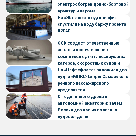
электрообогрев донно-бортовой
арматуры парома
«Петропавловск» проекта CNF22
На «Жатайской судоверфи»
спустили на воду баржу проекта
В2040
ОСК создаст отечественные
аналоги пропульсивных
комплексов для глиссирующих
катеров, скоростных судов и
судов с малой осадкой
На «Нефтефлоте» заложили два
судна «МПКС-L» для Самарского
речного пассажирского
предприятия
От одиночного дрона к
автономной акватории: зачем
России два новых полигона
судовождения