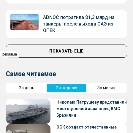
ADNOC потратила $1,3 млрд на
танкеры после выхода ОАЭ из
ОПЕК
ПОКАЗАТЬ ЕЩЁ
реклама
реклама
реклама
Самое читаемое
За день
За неделю
За месяц
Николаю Патрушеву представили
многоцелевой авианосец ВМС
Бразилии
ОСК создаст отечественные