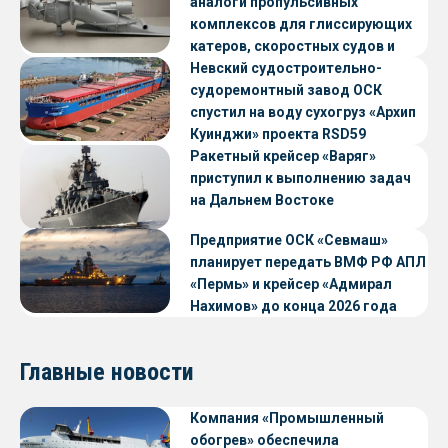
аналоги пропульсивных
комплексов для глиссирующих
катеров, скоростных судов и
судов с малой осадкой
Невский судостроительно-
судоремонтный завод ОСК
спустил на воду сухогруз «Архип
Куинджи» проекта RSD59
Ракетный крейсер «Варяг»
приступил к выполнению задач
на Дальнем Востоке
Предприятие ОСК «Севмаш»
планирует передать ВМФ РФ АПЛ
«Пермь» и крейсер «Адмирал
Нахимов» до конца 2026 года
Главные новости
Компания «Промышленный
обогрев» обеспечила