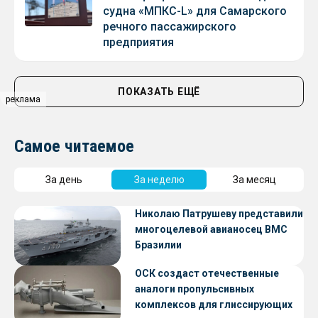
судна «МПКС-L» для Самарского
речного пассажирского
предприятия
ПОКАЗАТЬ ЕЩЁ
реклама
Самое читаемое
За день
За неделю
За месяц
Николаю Патрушеву представили
многоцелевой авианосец ВМС
Бразилии
ОСК создаст отечественные
аналоги пропульсивных
комплексов для глиссирующих