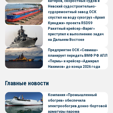
катеров, скоростных судов и
судов с малой осадкой
Невский судостроительно-
судоремонтный завод ОСК
спустил на воду сухогруз «Архип
Куинджи» проекта RSD59
Ракетный крейсер «Варяг»
приступил к выполнению задач
на Дальнем Востоке
Предприятие ОСК «Севмаш»
планирует передать ВМФ РФ АПЛ
«Пермь» и крейсер «Адмирал
Нахимов» до конца 2026 года
Главные новости
Компания «Промышленный
обогрев» обеспечила
электрообогрев донно-бортовой
арматуры парома