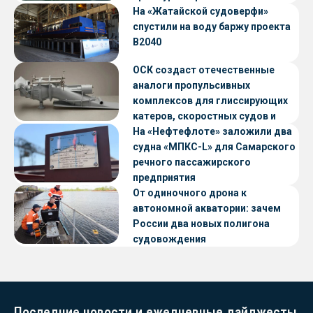
«Петропавловск» проекта CNF22
На «Жатайской судоверфи»
спустили на воду баржу проекта
В2040
ОСК создаст отечественные
аналоги пропульсивных
комплексов для глиссирующих
катеров, скоростных судов и
судов с малой осадкой
На «Нефтефлоте» заложили два
судна «МПКС-L» для Самарского
речного пассажирского
предприятия
От одиночного дрона к
автономной акватории: зачем
России два новых полигона
судовождения
Последние новости и ежедневные дайджесты