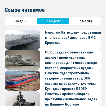
Самое читаемое
За день
За неделю
За месяц
Николаю Патрушеву представили
многоцелевой авианосец ВМС
Бразилии
ОСК создаст отечественные
аналоги пропульсивных
комплексов для глиссирующих
катеров, скоростных судов и
судов с малой осадкой
Невский судостроительно-
судоремонтный завод ОСК
спустил на воду сухогруз «Архип
Куинджи» проекта RSD59
Ракетный крейсер «Варяг»
приступил к выполнению задач
на Дальнем Востоке