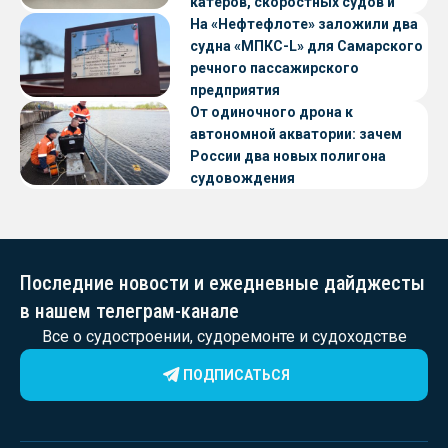
катеров, скоростных судов и
судов с малой осадкой
На «Нефтефлоте» заложили два
судна «МПКС-L» для Самарского
речного пассажирского
предприятия
От одиночного дрона к
автономной акватории: зачем
России два новых полигона
судовождения
Последние новости и ежедневные дайджесты
в нашем телеграм-канале
Все о судостроении, судоремонте и судоходстве
ПОДПИСАТЬСЯ