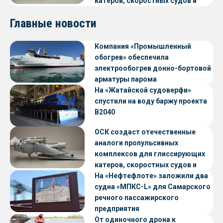
катеров, скоростных судов и
судов с малой осадкой
Главные новости
Компания «Промышленный
обогрев» обеспечила
электрообогрев донно-бортовой
арматуры парома
«Петропавловск» проекта CNF22
На «Жатайской судоверфи»
спустили на воду баржу проекта
В2040
ОСК создаст отечественные
аналоги пропульсивных
комплексов для глиссирующих
катеров, скоростных судов и
судов с малой осадкой
На «Нефтефлоте» заложили два
судна «МПКС-L» для Самарского
речного пассажирского
предприятия
От одиночного дрона к