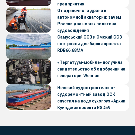
предприятия
От одиночного дрона к
автономной акватории: зачем
России два новых полигона
судовождения
Самусьский ССЗ и Омский ССЗ
построили две баржи проекта
RDB66.68МА
«Перпетуум-мобиле» получила
свидетельство об одобрении на
генераторы Weiman
Невский судостроительно-
судоремонтный завод ОСК
спустил на воду сухогруз «Архип
Куинджи» проекта RSD59