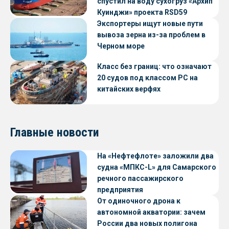
спустил на воду сухогруз «Архип
Куинджи» проекта RSD59
Экспортеры ищут новые пути
вывоза зерна из-за проблем в
Черном море
Класс без границ: что означают
20 судов под классом РС на
китайских верфях
Главные новости
На «Нефтефлоте» заложили два
судна «МПКС-L» для Самарского
речного пассажирского
предприятия
От одиночного дрона к
автономной акватории: зачем
России два новых полигона