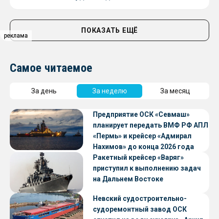
ПОКАЗАТЬ ЕЩЁ
реклама
реклама
Самое читаемое
За день
За неделю
За месяц
Предприятие ОСК «Севмаш»
планирует передать ВМФ РФ АПЛ
«Пермь» и крейсер «Адмирал
Нахимов» до конца 2026 года
Ракетный крейсер «Варяг»
приступил к выполнению задач
на Дальнем Востоке
Невский судостроительно-
судоремонтный завод ОСК