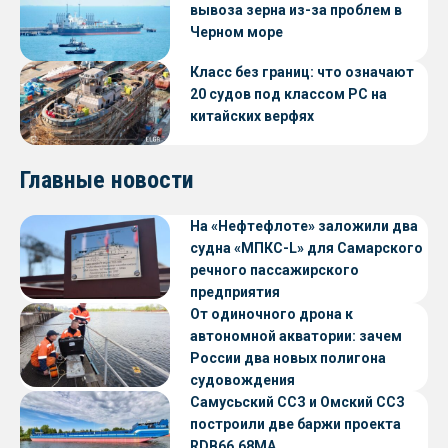
вывоза зерна из-за проблем в
Черном море
Класс без границ: что означают
20 судов под классом РС на
китайских верфях
Главные новости
На «Нефтефлоте» заложили два
судна «МПКС-L» для Самарского
речного пассажирского
предприятия
От одиночного дрона к
автономной акватории: зачем
России два новых полигона
судовождения
Самусьский ССЗ и Омский ССЗ
построили две баржи проекта
RDB66.68МА