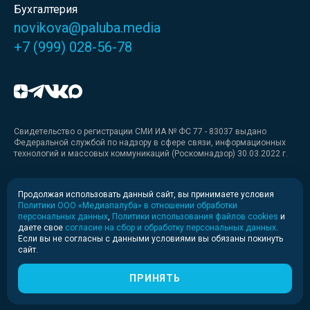
Бухгалтерия
novikova@paluba.media
+7 (999) 028-56-78
Свидетельство о регистрации СМИ ИА № ФС 77 - 83037 выдано
Федеральной службой по надзору в сфере связи, информационных
технологий и массовых коммуникаций (Роскомнадзор) 30.03.2022 г.
Медиакит
Продолжая использовать данный сайт, вы принимаете условия
Политики ООО «Медиапалуба» в отношении обработки
Медиакит для печати
персональных данных
,
Политики использования файлов cookies
и
даете свое
согласие на сбор и обработку персональных данных
.
Если вы не согласны с данными условиями вы обязаны покинуть
Политика конфиденциальности
сайт.
© 2020-2026 Информационное агентство «Медиапалуба»
(6+).
ПРИНЯТЬ