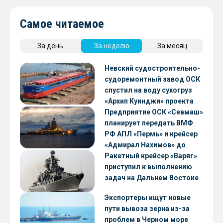
Самое читаемое
За день
За неделю
За месяц
Невский судостроительно-
судоремонтный завод ОСК
спустил на воду сухогруз
«Архип Куинджи» проекта
RSD59
Предприятие ОСК «Севмаш»
планирует передать ВМФ
РФ АПЛ «Пермь» и крейсер
«Адмирал Нахимов» до
конца 2026 года
Ракетный крейсер «Варяг»
приступил к выполнению
задач на Дальнем Востоке
Экспортеры ищут новые
пути вывоза зерна из-за
проблем в Черном море