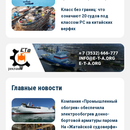
Класс без границ: что
означают 20 судов под
классом РС на китайских
верфях
реклама
Главные новости
Компания «Промышленный
обогрев» обеспечила
электрообогрев донно-
бортовой арматуры парома
«Петропавловск» проекта
На «Жатайской судоверфи»