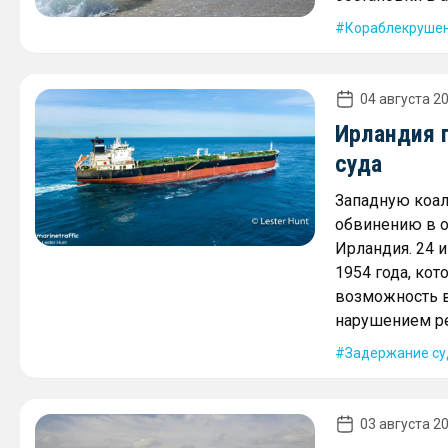
Кораблекруше
04 августа 20
Ирландия 
суда
Западную коал
обвинению в о
Ирландия. 24 
1954 года, ко
возможность в
нарушением ре
Задержание су
03 августа 20