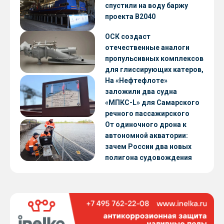
CNF22
спустили на воду баржу
проекта В2040
ОСК создаст
отечественные аналоги
пропульсивных комплексов
для глиссирующих катеров,
скоростных судов и судов с
На «Нефтефлоте»
малой осадкой
заложили два судна
«МПКС-L» для Самарского
речного пассажирского
предприятия
От одиночного дрона к
автономной акватории:
зачем России два новых
полигона судовождения