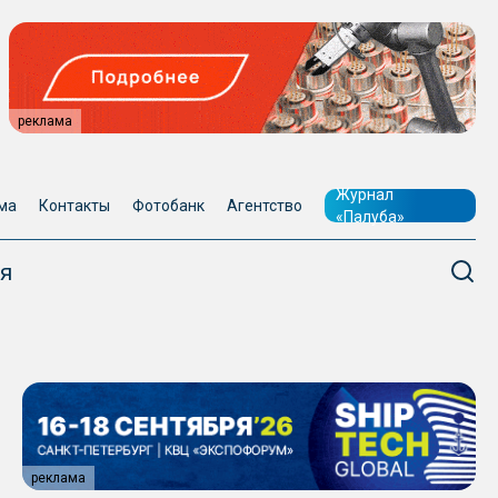
реклама
Журнал
ма
Контакты
Фотобанк
Агентство
«Палуба»
я
реклама