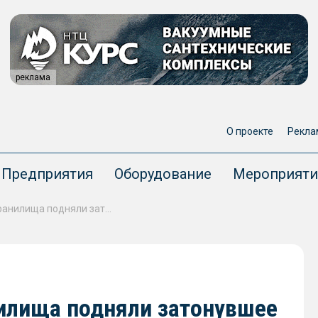
реклама
О проекте
Рекла
Предприятия
Оборудование
Мероприяти
Со дна Братского водохранилища подняли затонувшее судно
нилища подняли затонувшее