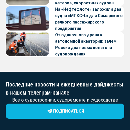
катеров, скоростных судов и
судов с малой осадкой
На «Нефтефлоте» заложили два
судна «МПКС-L» для Самарского
речного пассажирского
предприятия
От одиночного дрона к
автономной акватории: зачем
России два новых полигона
судовождения
Последние новости и ежедневные дайджесты
в нашем телеграм-канале
Все о судостроении, судоремонте и судоходстве
ПОДПИСАТЬСЯ