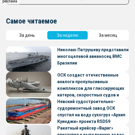
реклама
Самое читаемое
За день
За неделю
За месяц
Николаю Патрушеву представили
многоцелевой авианосец ВМС
Бразилии
ОСК создаст отечественные
аналоги пропульсивных
комплексов для глиссирующих
катеров, скоростных судов и
судов с малой осадкой
Невский судостроительно-
судоремонтный завод ОСК
спустил на воду сухогруз «Архип
Куинджи» проекта RSD59
Ракетный крейсер «Варяг»
приступил к выполнению задач