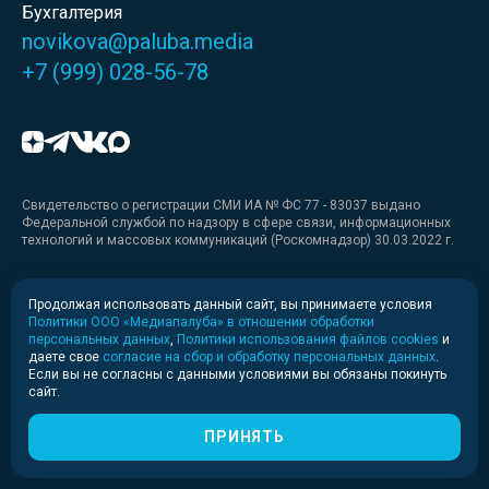
Бухгалтерия
novikova@paluba.media
+7 (999) 028-56-78
Свидетельство о регистрации СМИ ИА № ФС 77 - 83037 выдано
Федеральной службой по надзору в сфере связи, информационных
технологий и массовых коммуникаций (Роскомнадзор) 30.03.2022 г.
Медиакит
Продолжая использовать данный сайт, вы принимаете условия
Политики ООО «Медиапалуба» в отношении обработки
Медиакит для печати
персональных данных
,
Политики использования файлов cookies
и
даете свое
согласие на сбор и обработку персональных данных
.
Если вы не согласны с данными условиями вы обязаны покинуть
Политика конфиденциальности
сайт.
© 2020-2026 Информационное агентство «Медиапалуба»
(6+).
ПРИНЯТЬ