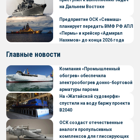
на Дальнем Востоке
Предприятие ОСК «Севмаш»
планирует передать ВМФ РФ АПЛ
«Пермь» и крейсер «Адмирал
Нахимов» до конца 2026 года
Главные новости
Компания «Промышленный
обогрев» обеспечила
электрообогрев донно-бортовой
арматуры парома
«Петропавловск» проекта CNF22
На «Жатайской судоверфи»
спустили на воду баржу проекта
В2040
ОСК создаст отечественные
аналоги пропульсивных
комплексов для глиссирующих