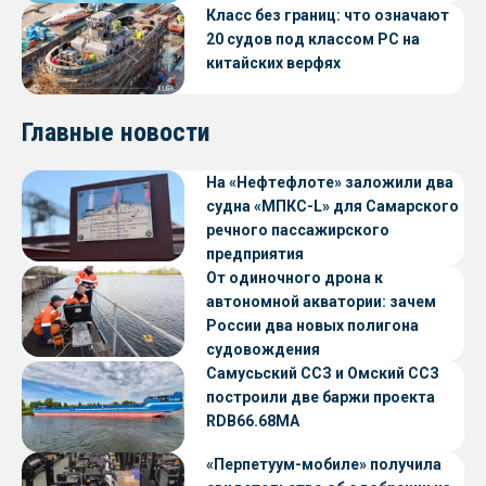
Класс без границ: что означают
20 судов под классом РС на
китайских верфях
Главные новости
На «Нефтефлоте» заложили два
судна «МПКС-L» для Самарского
речного пассажирского
предприятия
От одиночного дрона к
автономной акватории: зачем
России два новых полигона
судовождения
Самусьский ССЗ и Омский ССЗ
построили две баржи проекта
RDB66.68МА
«Перпетуум-мобиле» получила