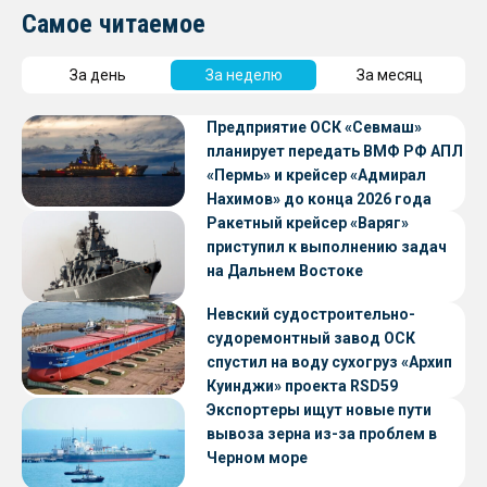
Самое читаемое
За день
За неделю
За месяц
Предприятие ОСК «Севмаш»
планирует передать ВМФ РФ АПЛ
«Пермь» и крейсер «Адмирал
Нахимов» до конца 2026 года
Ракетный крейсер «Варяг»
приступил к выполнению задач
на Дальнем Востоке
Невский судостроительно-
судоремонтный завод ОСК
спустил на воду сухогруз «Архип
Куинджи» проекта RSD59
Экспортеры ищут новые пути
вывоза зерна из-за проблем в
Черном море