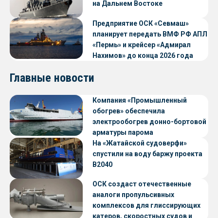
на Дальнем Востоке
Предприятие ОСК «Севмаш»
планирует передать ВМФ РФ АПЛ
«Пермь» и крейсер «Адмирал
Нахимов» до конца 2026 года
Главные новости
Компания «Промышленный
обогрев» обеспечила
электрообогрев донно-бортовой
арматуры парома
«Петропавловск» проекта CNF22
На «Жатайской судоверфи»
спустили на воду баржу проекта
В2040
ОСК создаст отечественные
аналоги пропульсивных
комплексов для глиссирующих
катеров, скоростных судов и