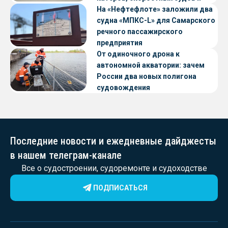
судов с малой осадкой
На «Нефтефлоте» заложили два
судна «МПКС-L» для Самарского
речного пассажирского
предприятия
От одиночного дрона к
автономной акватории: зачем
России два новых полигона
судовождения
Последние новости и ежедневные дайджесты
в нашем телеграм-канале
Все о судостроении, судоремонте и судоходстве
ПОДПИСАТЬСЯ