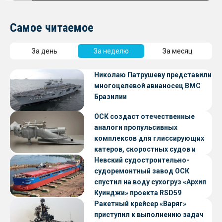
Самое читаемое
За день
За неделю
За месяц
Николаю Патрушеву представили
многоцелевой авианосец ВМС
Бразилии
ОСК создаст отечественные
аналоги пропульсивных
комплексов для глиссирующих
катеров, скоростных судов и
судов с малой осадкой
Невский судостроительно-
судоремонтный завод ОСК
спустил на воду сухогруз «Архип
Куинджи» проекта RSD59
Ракетный крейсер «Варяг»
приступил к выполнению задач