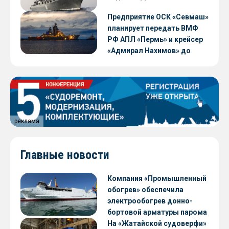
Предприятие ОСК «Севмаш»
планирует передать ВМФ
РФ АПЛ «Пермь» и крейсер
«Адмирал Нахимов» до
конца 2026 года
реклама
Главные новости
Компания «Промышленный
обогрев» обеспечила
электрообогрев донно-
бортовой арматуры парома
«Петропавловск» проекта
На «Жатайской судоверфи»