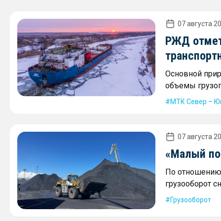
07 августа 20
РЖД отмет
транспорт
Основной прир
объемы грузоп
МТК Север – Ю
07 августа 20
«Малый пор
По отношению 
грузооборот сн
Грузооборот