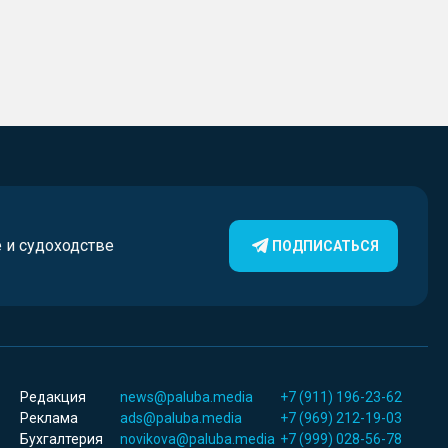
е и судоходстве
ПОДПИСАТЬСЯ
Редакция
news@paluba.media
+7 (911) 196-23-62
Реклама
ads@paluba.media
+7 (969) 212-19-03
Бухгалтерия
novikova@paluba.media
+7 (999) 028-56-78