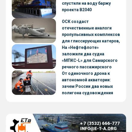
CNF22
спустили на воду баржу
проекта В2040
ОСК создаст
отечественные аналоги
пропульсивных комплексов
для глиссирующих катеров,
скоростных судов и судов с
На «Нефтефлоте»
малой осадкой
заложили два судна
«МПКС-L» для Самарского
речного пассажирского
предприятия
От одиночного дрона к
автономной акватории:
зачем России два новых
полигона судовождения