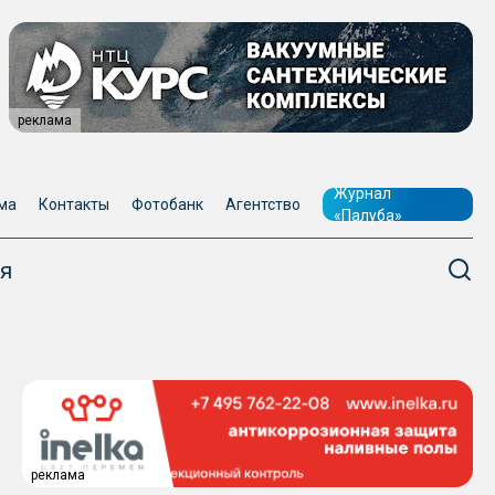
реклама
Журнал
ма
Контакты
Фотобанк
Агентство
«Палуба»
я
реклама