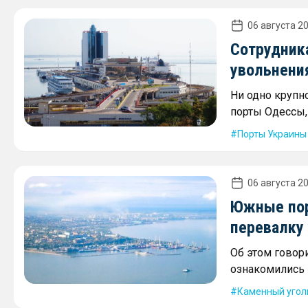
06 августа 20
Сотрудника
увольнени
Ни одно крупн
порты Одессы,
Порты Украины
06 августа 20
Южные пор
перевалку 
Об этом говори
ознакомились 
Каменный угол