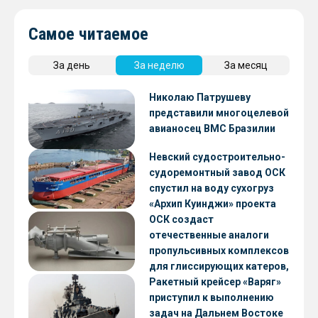
Самое читаемое
За день
За неделю
За месяц
Николаю Патрушеву
представили многоцелевой
авианосец ВМС Бразилии
Невский судостроительно-
судоремонтный завод ОСК
спустил на воду сухогруз
«Архип Куинджи» проекта
RSD59
ОСК создаст
отечественные аналоги
пропульсивных комплексов
для глиссирующих катеров,
скоростных судов и судов с
Ракетный крейсер «Варяг»
малой осадкой
приступил к выполнению
задач на Дальнем Востоке