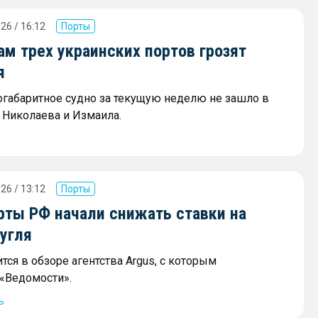
26 / 16:12
Порты
м трех украинских портов грозят
я
огабаритное судно за текущую неделю не зашло в
 Николаева и Измаила.
26 / 13:12
Порты
ты РФ начали снижать ставки на
угля
тся в обзоре агентства Argus, с которым
«Ведомости».
ь