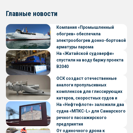
Главные новости
Компания «Промышленный
обогрев» обеспечила
электрообогрев донно-бортовой
арматуры парома
«Петропавловск» проекта CNF22
На «Жатайской судоверфи»
спустили на воду баржу проекта
В2040
ОСК создаст отечественные
аналоги пропульсивных
комплексов для глиссирующих
катеров, скоростных судов и
судов с малой осадкой
На «Нефтефлоте» заложили два
судна «МПКС-L» для Самарского
речного пассажирского
предприятия
От одиночного дрона к