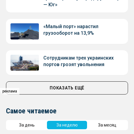
— Юг»
«Малый порт» нарастил
грузооборот на 13,9%
Сотрудникам трех украинских
портов грозят увольнения
ПОКАЗАТЬ ЕЩЁ
реклама
реклама
Самое читаемое
За день
За неделю
За месяц