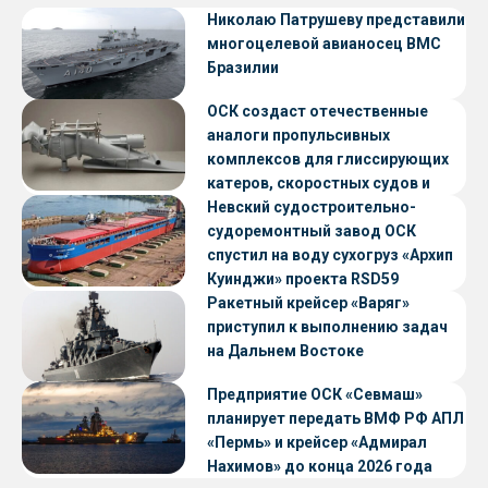
Николаю Патрушеву представили
многоцелевой авианосец ВМС
Бразилии
ОСК создаст отечественные
аналоги пропульсивных
комплексов для глиссирующих
катеров, скоростных судов и
судов с малой осадкой
Невский судостроительно-
судоремонтный завод ОСК
спустил на воду сухогруз «Архип
Куинджи» проекта RSD59
Ракетный крейсер «Варяг»
приступил к выполнению задач
на Дальнем Востоке
Предприятие ОСК «Севмаш»
планирует передать ВМФ РФ АПЛ
«Пермь» и крейсер «Адмирал
Нахимов» до конца 2026 года