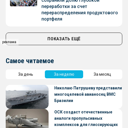
сохранили долю глубокой
переработки за счет
перераспределения продуктового
портфеля
ПОКАЗАТЬ ЕЩЁ
реклама
Самое читаемое
За день
За неделю
За месяц
Николаю Патрушеву представили
многоцелевой авианосец ВМС
Бразилии
ОСК создаст отечественные
аналоги пропульсивных
комплексов для глиссирующих