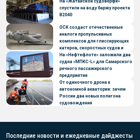
«Петропавловск» проекта CNF22
На «Жатайской судоверфи»
спустили на воду баржу проекта
В2040
ОСК создаст отечественные
аналоги пропульсивных
комплексов для глиссирующих
катеров, скоростных судов и
судов с малой осадкой
На «Нефтефлоте» заложили два
судна «МПКС-L» для Самарского
речного пассажирского
предприятия
От одиночного дрона к
автономной акватории: зачем
России два новых полигона
судовождения
Последние новости и ежедневные дайджесты