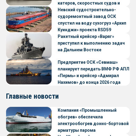
катеров, скоростных судов и
судов с малой осадкой
Невский судостроительно-
судоремонтный завод ОСК
спустил на воду сухогруз «Архип
Куинджи» проекта RSD59
Ракетный крейсер «Варяг»
приступил к выполнению задач
на Дальнем Востоке
Предприятие ОСК «Севмаш»
планирует передать ВМФ РФ АПЛ
«Пермь» и крейсер «Адмирал
Нахимов» до конца 2026 года
Главные новости
Компания «Промышленный
обогрев» обеспечила
электрообогрев донно-бортовой
арматуры парома