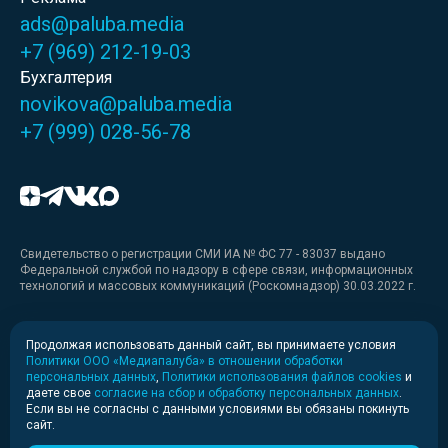
ads@paluba.media
+7 (969) 212-19-03
Бухгалтерия
novikova@paluba.media
+7 (999) 028-56-78
Свидетельство о регистрации СМИ ИА № ФС 77 - 83037 выдано
Федеральной службой по надзору в сфере связи, информационных
технологий и массовых коммуникаций (Роскомнадзор) 30.03.2022 г.
Медиакит
Продолжая использовать данный сайт, вы принимаете условия
Политики ООО «Медиапалуба» в отношении обработки
Медиакит для печати
персональных данных
,
Политики использования файлов cookies
и
даете свое
согласие на сбор и обработку персональных данных
.
Если вы не согласны с данными условиями вы обязаны покинуть
Политика конфиденциальности
сайт.
© 2020-2026 Информационное агентство «Медиапалуба»