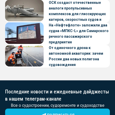
ОСК создаст отечественные
аналоги пропульсивных
комплексов для глиссирующих
катеров, скоростных судов и
судов с малой осадкой
На «Нефтефлоте» заложили два
судна «МПКС-L» для Самарского
речного пассажирского
предприятия
От одиночного дрона к
автономной акватории: зачем
России два новых полигона
судовождения
Последние новости и ежедневные дайджесты
в нашем телеграм-канале
Все о судостроении, судоремонте и судоходстве