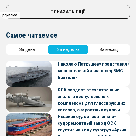
ПОКАЗАТЬ ЕЩЁ
реклама
реклама
Самое читаемое
За день
За неделю
За месяц
Николаю Патрушеву представили
многоцелевой авианосец ВМС
Бразилии
ОСК создаст отечественные
аналоги пропульсивных
комплексов для глиссирующих
катеров, скоростных судов и
судов с малой осадкой
Невский судостроительно-
судоремонтный завод ОСК
спустил на воду сухогруз «Архип