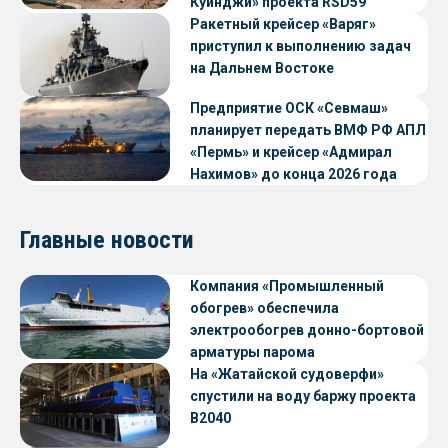
Куинджи» проекта RSD59
Ракетный крейсер «Варяг»
приступил к выполнению задач
на Дальнем Востоке
Предприятие ОСК «Севмаш»
планирует передать ВМФ РФ АПЛ
«Пермь» и крейсер «Адмирал
Нахимов» до конца 2026 года
Главные новости
Компания «Промышленный
обогрев» обеспечила
электрообогрев донно-бортовой
арматуры парома
«Петропавловск» проекта CNF22
На «Жатайской судоверфи»
спустили на воду баржу проекта
В2040