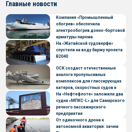
Главные новости
Компания «Промышленный
обогрев» обеспечила
электрообогрев донно-бортовой
арматуры парома
«Петропавловск» проекта CNF22
На «Жатайской судоверфи»
спустили на воду баржу проекта
В2040
ОСК создаст отечественные
аналоги пропульсивных
комплексов для глиссирующих
катеров, скоростных судов и
судов с малой осадкой
На «Нефтефлоте» заложили два
судна «МПКС-L» для Самарского
речного пассажирского
предприятия
От одиночного дрона к
автономной акватории: зачем