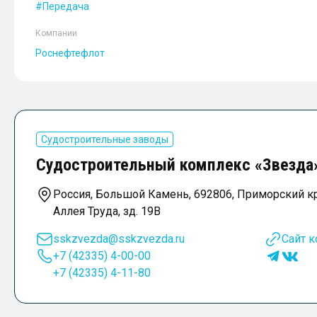
Передача
Компании
Роснефтефлот
Судостроительные заводы
Судостроительный комплекс «Звезда
Россия, Большой Камень, 692806, Приморский кр
Аллея Труда, зд. 19В
sskzvezda@sskzvezda.ru
Сайт 
+7 (42335) 4-00-00
+7 (42335) 4-11-80