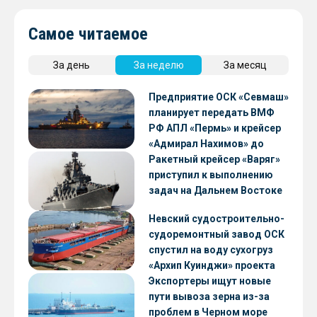
Самое читаемое
За день
За неделю
За месяц
Предприятие ОСК «Севмаш»
планирует передать ВМФ
РФ АПЛ «Пермь» и крейсер
«Адмирал Нахимов» до
конца 2026 года
Ракетный крейсер «Варяг»
приступил к выполнению
задач на Дальнем Востоке
Невский судостроительно-
судоремонтный завод ОСК
спустил на воду сухогруз
«Архип Куинджи» проекта
RSD59
Экспортеры ищут новые
пути вывоза зерна из-за
проблем в Черном море