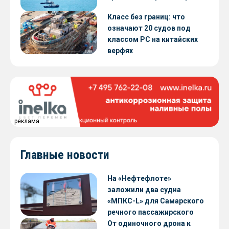
Класс без границ: что
означают 20 судов под
классом РС на китайских
верфях
реклама
Главные новости
На «Нефтефлоте»
заложили два судна
«МПКС-L» для Самарского
речного пассажирского
предприятия
От одиночного дрона к