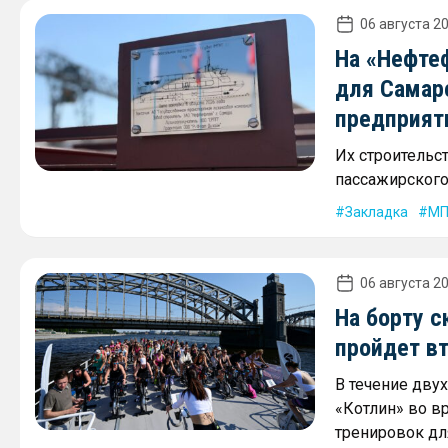
06 августа 20
На «Нефте
для Самар
предприят
Их строительс
пассажирского 
Закладка
МП
06 августа 20
На борту с
пройдет в
В течение дву
«Котлин» во в
тренировок дл