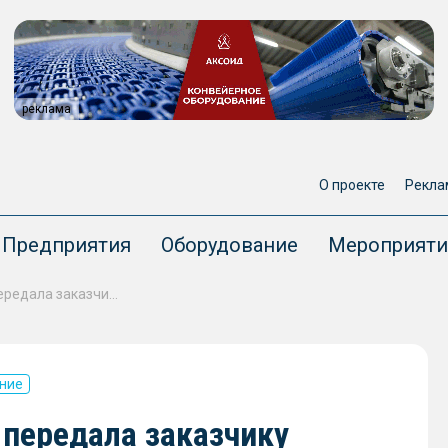
реклама
О проекте
Рекла
Предприятия
Оборудование
Мероприяти
Дальневосточная «Звезда» передала заказчику первый танкер типа «Афрамакс»
ние
 передала заказчику