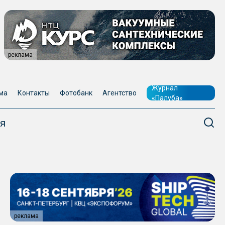
реклама
Журнал
ма
Контакты
Фотобанк
Агентство
«Палуба»
я
реклама