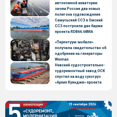
автономной акватории:
зачем России два новых
полигона судовождения
Самусьский ССЗ и Омский
ССЗ построили две баржи
проекта RDB66.68МА
«Перпетуум-мобиле»
получила свидетельство об
одобрении на генераторы
Weiman
Невский судостроительно-
судоремонтный завод ОСК
спустил на воду сухогруз
«Архип Куинджи» проекта
RSD59