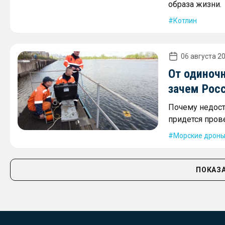
образа жизни.
Котлин
06 августа 20
От одиночн
зачем Рос
Почему недост
придется пров
Морские дрон
ПОКАЗА