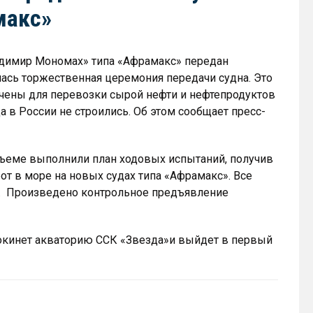
макс»
димир Мономах» типа «Афрамакс» передан
лась торжественная церемония передачи судна. Это
ачены для перевозки сырой нефти и нефтепродуктов
а в России не строились. Об этом сообщает пресс-
бъеме выполнили план ходовых испытаний, получив
т в море на новых судах типа «Афрамакс». Все
. Произведено контрольное предъявление
окинет акваторию ССК «Звезда»и выйдет в первый