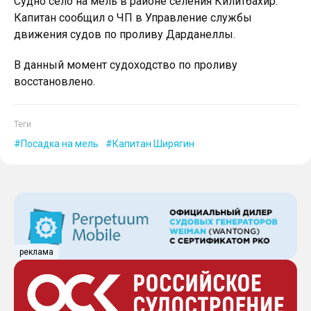
Судно село на мель в районе селения Килитбахир.
Капитан сообщил о ЧП в Управление службы
движения судов по проливу Дарданеллы.
В данный момент судоходство по проливу
восстановлено.
Теги
Посадка на мель
Капитан Ширягин
реклама