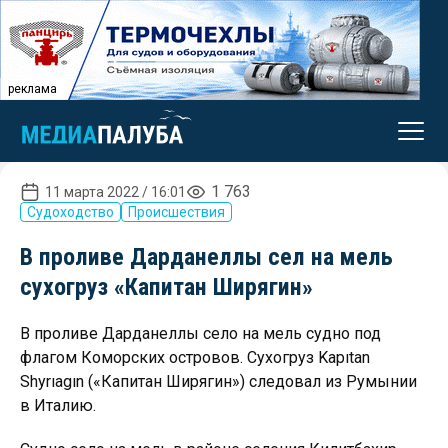
реклама
1 763
11 марта 2022 / 16:01
Судоходство
Происшествия
В проливе Дарданеллы сел на мель
сухогруз «Капитан Ширягин»
В проливе Дарданеллы село на мель судно под
флагом Коморских островов. Сухогруз Kapıtan
Shyrıagın («Капитан Ширягин») следовал из Румынии
в Италию.