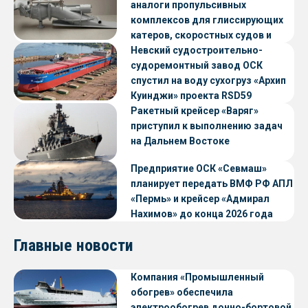
аналоги пропульсивных
комплексов для глиссирующих
катеров, скоростных судов и
судов с малой осадкой
Невский судостроительно-
судоремонтный завод ОСК
спустил на воду сухогруз «Архип
Куинджи» проекта RSD59
Ракетный крейсер «Варяг»
приступил к выполнению задач
на Дальнем Востоке
Предприятие ОСК «Севмаш»
планирует передать ВМФ РФ АПЛ
«Пермь» и крейсер «Адмирал
Нахимов» до конца 2026 года
Главные новости
Компания «Промышленный
обогрев» обеспечила
электрообогрев донно-бортовой