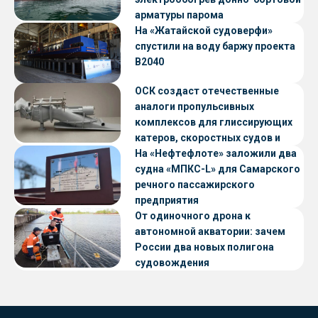
арматуры парома
«Петропавловск» проекта CNF22
На «Жатайской судоверфи»
спустили на воду баржу проекта
В2040
ОСК создаст отечественные
аналоги пропульсивных
комплексов для глиссирующих
катеров, скоростных судов и
судов с малой осадкой
На «Нефтефлоте» заложили два
судна «МПКС-L» для Самарского
речного пассажирского
предприятия
От одиночного дрона к
автономной акватории: зачем
России два новых полигона
судовождения