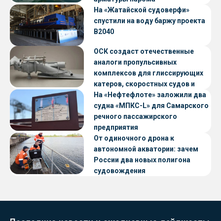
«Петропавловск» проекта CNF22
На «Жатайской судоверфи»
спустили на воду баржу проекта
В2040
ОСК создаст отечественные
аналоги пропульсивных
комплексов для глиссирующих
катеров, скоростных судов и
судов с малой осадкой
На «Нефтефлоте» заложили два
судна «МПКС-L» для Самарского
речного пассажирского
предприятия
От одиночного дрона к
автономной акватории: зачем
России два новых полигона
судовождения