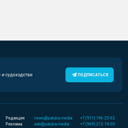
е и судоходстве
ПОДПИСАТЬСЯ
Редакция
news@paluba.media
+7 (911) 196-23-62
Реклама
ads@paluba.media
+7 (969) 212-19-03