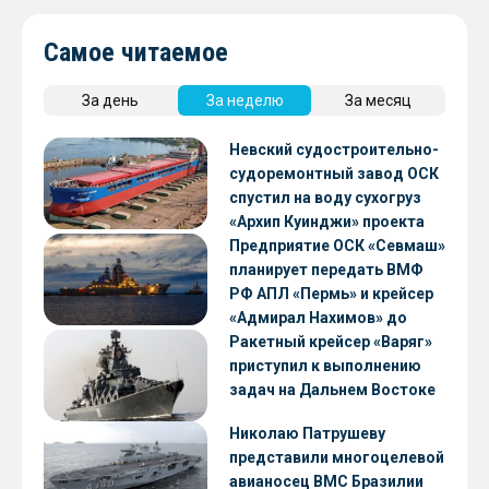
Самое читаемое
За день
За неделю
За месяц
Невский судостроительно-
судоремонтный завод ОСК
спустил на воду сухогруз
«Архип Куинджи» проекта
RSD59
Предприятие ОСК «Севмаш»
планирует передать ВМФ
РФ АПЛ «Пермь» и крейсер
«Адмирал Нахимов» до
конца 2026 года
Ракетный крейсер «Варяг»
приступил к выполнению
задач на Дальнем Востоке
Николаю Патрушеву
представили многоцелевой
авианосец ВМС Бразилии