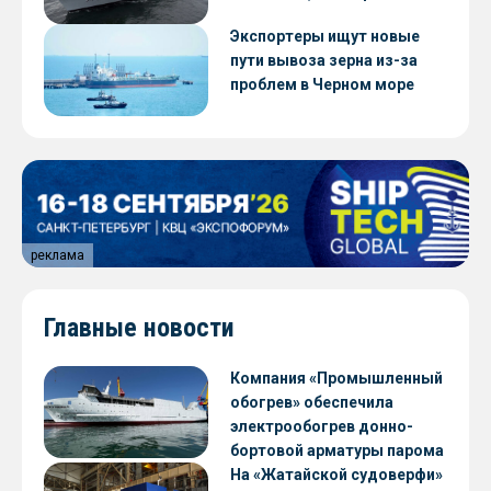
Экспортеры ищут новые
пути вывоза зерна из-за
проблем в Черном море
реклама
Главные новости
Компания «Промышленный
обогрев» обеспечила
электрообогрев донно-
бортовой арматуры парома
«Петропавловск» проекта
На «Жатайской судоверфи»