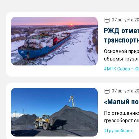
07 августа 20
РЖД отмет
транспорт
Основной прир
объемы грузоп
МТК Север – Ю
07 августа 20
«Малый пор
По отношению 
грузооборот сн
Грузооборот