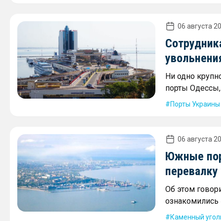
06 августа 20
Сотрудника
увольнени
Ни одно крупн
порты Одессы,
Порты Украины
06 августа 20
Южные пор
перевалку 
Об этом говори
ознакомились 
Каменный угол