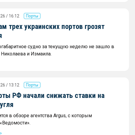
26 / 16:12
Порты
м трех украинских портов грозят
я
огабаритное судно за текущую неделю не зашло в
 Николаева и Измаила.
26 / 13:12
Порты
ты РФ начали снижать ставки на
угля
тся в обзоре агентства Argus, с которым
«Ведомости».
ь