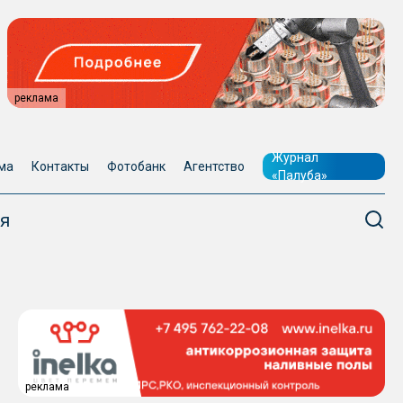
реклама
Журнал
ма
Контакты
Фотобанк
Агентство
«Палуба»
я
реклама