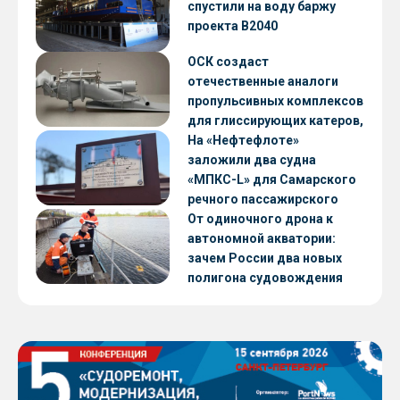
CNF22
спустили на воду баржу
проекта В2040
ОСК создаст
отечественные аналоги
пропульсивных комплексов
для глиссирующих катеров,
скоростных судов и судов с
На «Нефтефлоте»
малой осадкой
заложили два судна
«МПКС-L» для Самарского
речного пассажирского
предприятия
От одиночного дрона к
автономной акватории:
зачем России два новых
полигона судовождения