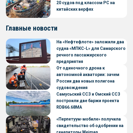
20 судов под классом РС на
китайских верфях
Главные новости
На «Нефтефлоте» заложили два
судна «МПКС-L» для Самарского
речного пассажирского
предприятия
От одиночного дрона к
автономной акватории: зачем
России два новых полигона
судовождения
Самусьский ССЗ и Омский ССЗ
построили две баржи проекта
RDB66.68МА
«Перпетуум-мобиле» получила
свидетельство об одобрении на
генераторы Weiman