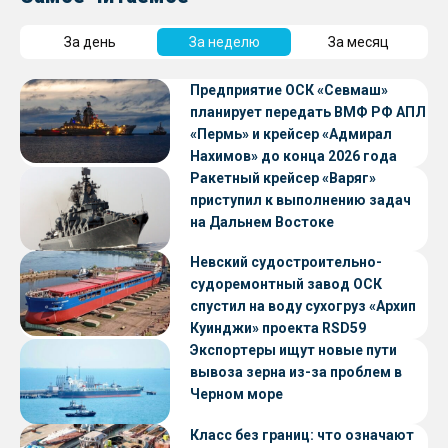
За день
За неделю
За месяц
Предприятие ОСК «Севмаш»
планирует передать ВМФ РФ АПЛ
«Пермь» и крейсер «Адмирал
Нахимов» до конца 2026 года
Ракетный крейсер «Варяг»
приступил к выполнению задач
на Дальнем Востоке
Невский судостроительно-
судоремонтный завод ОСК
спустил на воду сухогруз «Архип
Куинджи» проекта RSD59
Экспортеры ищут новые пути
вывоза зерна из-за проблем в
Черном море
Класс без границ: что означают