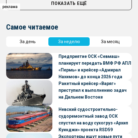
ПОКАЗАТЬ ЕЩЁ
реклама
реклама
реклама
Самое читаемое
За день
За неделю
За месяц
Предприятие ОСК «Севмаш»
планирует передать ВМФ РФ АПЛ
«Пермь» и крейсер «Адмирал
Нахимов» до конца 2026 года
Ракетный крейсер «Варяг»
приступил к выполнению задач
на Дальнем Востоке
Невский судостроительно-
судоремонтный завод ОСК
спустил на воду сухогруз «Архип
Куинджи» проекта RSD59
Экспортеры ищут новые пути