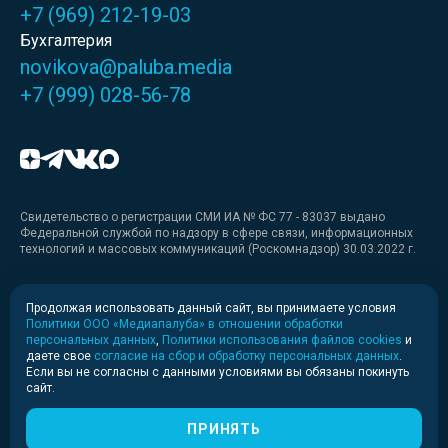
+7 (969) 212-19-03
Бухгалтерия
novikova@paluba.media
+7 (999) 028-56-78
Свидетельство о регистрации СМИ ИА № ФС 77 - 83037 выдано
Федеральной службой по надзору в сфере связи, информационных
технологий и массовых коммуникаций (Роскомнадзор) 30.03.2022 г.
Медиакит
Продолжая использовать данный сайт, вы принимаете условия
Политики ООО «Медиапалуба» в отношении обработки
Медиакит для печати
персональных данных
,
Политики использования файлов cookies
и
даете свое
согласие на сбор и обработку персональных данных
.
Если вы не согласны с данными условиями вы обязаны покинуть
Политика конфиденциальности
сайт.
© 2020-2026 Информационное агентство «Медиапалуба»
(6+).
ПРИНЯТЬ