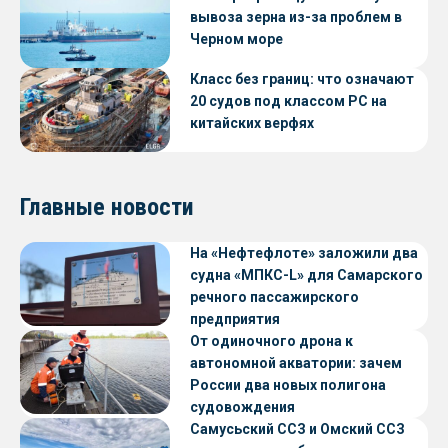
вывоза зерна из-за проблем в
Черном море
Класс без границ: что означают
20 судов под классом РС на
китайских верфях
Главные новости
На «Нефтефлоте» заложили два
судна «МПКС-L» для Самарского
речного пассажирского
предприятия
От одиночного дрона к
автономной акватории: зачем
России два новых полигона
судовождения
Самусьский ССЗ и Омский ССЗ