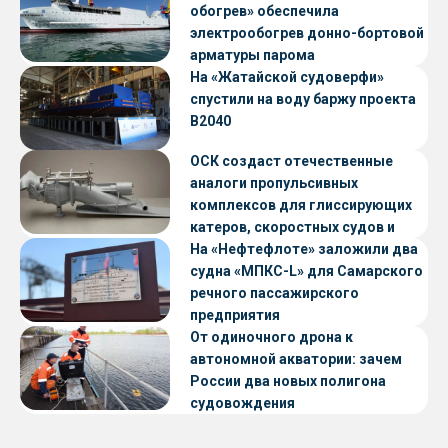
обогрев» обеспечила
электрообогрев донно-бортовой
арматуры парома
«Петропавловск» проекта CNF22
На «Жатайской судоверфи»
спустили на воду баржу проекта
В2040
ОСК создаст отечественные
аналоги пропульсивных
комплексов для глиссирующих
катеров, скоростных судов и
судов с малой осадкой
На «Нефтефлоте» заложили два
судна «МПКС-L» для Самарского
речного пассажирского
предприятия
От одиночного дрона к
автономной акватории: зачем
России два новых полигона
судовождения