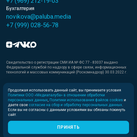
+7 (969) 212-19-03
Бухгалтерия
novikova@paluba.media
+7 (999) 028-56-78
Свидетельство о регистрации СМИ ИА № ФС 77 - 83037 выдано
Федеральной службой по надзору в сфере связи, информационных
технологий и массовых коммуникаций (Роскомнадзор) 30.03.2022 г.
Медиакит
Продолжая использовать данный сайт, вы принимаете условия
Политики ООО «Медиапалуба» в отношении обработки
Медиакит для печати
персональных данных
,
Политики использования файлов cookies
и
даете свое
согласие на сбор и обработку персональных данных
.
Если вы не согласны с данными условиями вы обязаны покинуть
Политика конфиденциальности
сайт.
© 2020-2026 Информационное агентство «Медиапалуба»
(6+).
ПРИНЯТЬ