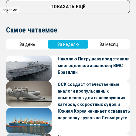
ПОКАЗАТЬ ЕЩЁ
реклама
Самое читаемое
За день
За неделю
За месяц
Николаю Патрушеву представили
многоцелевой авианосец ВМС
Бразилии
ОСК создаст отечественные
аналоги пропульсивных
комплексов для глиссирующих
катеров, скоростных судов и
судов с малой осадкой
Южная Корея начинает осваивать
перевозку грузов по Севморпути