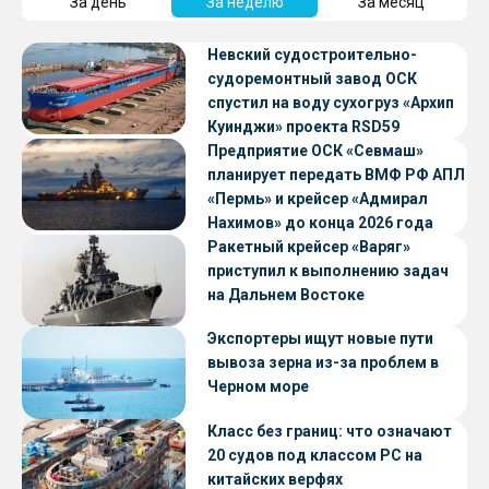
За день
За неделю
За месяц
Невский судостроительно-
судоремонтный завод ОСК
спустил на воду сухогруз «Архип
Куинджи» проекта RSD59
Предприятие ОСК «Севмаш»
планирует передать ВМФ РФ АПЛ
«Пермь» и крейсер «Адмирал
Нахимов» до конца 2026 года
Ракетный крейсер «Варяг»
приступил к выполнению задач
на Дальнем Востоке
Экспортеры ищут новые пути
вывоза зерна из-за проблем в
Черном море
Класс без границ: что означают
20 судов под классом РС на
китайских верфях