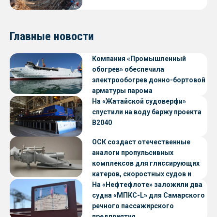
Главные новости
Компания «Промышленный
обогрев» обеспечила
электрообогрев донно-бортовой
арматуры парома
«Петропавловск» проекта CNF22
На «Жатайской судоверфи»
спустили на воду баржу проекта
В2040
ОСК создаст отечественные
аналоги пропульсивных
комплексов для глиссирующих
катеров, скоростных судов и
судов с малой осадкой
На «Нефтефлоте» заложили два
судна «МПКС-L» для Самарского
речного пассажирского
предприятия