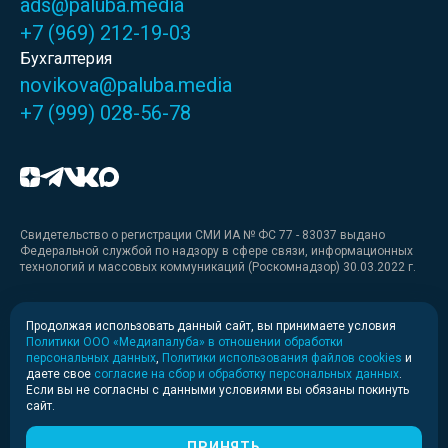
ads@paluba.media
+7 (969) 212-19-03
Бухгалтерия
novikova@paluba.media
+7 (999) 028-56-78
Свидетельство о регистрации СМИ ИА № ФС 77 - 83037 выдано
Федеральной службой по надзору в сфере связи, информационных
технологий и массовых коммуникаций (Роскомнадзор) 30.03.2022 г.
Медиакит
Продолжая использовать данный сайт, вы принимаете условия
Политики ООО «Медиапалуба» в отношении обработки
Медиакит для печати
персональных данных
,
Политики использования файлов cookies
и
даете свое
согласие на сбор и обработку персональных данных
.
Если вы не согласны с данными условиями вы обязаны покинуть
Политика конфиденциальности
сайт.
© 2020-2026 Информационное агентство «Медиапалуба»
(6+).
ПРИНЯТЬ