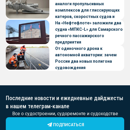
аналоги пропульсивных
комплексов для глиссирующих
катеров, скоростных судов и
судов с малой осадкой
На «Нефтефлоте» заложили два
судна «МПКС-L» для Самарского
речного пассажирского
предприятия
От одиночного дрона к
автономной акватории: зачем
России два новых полигона
судовождения
Последние новости и ежедневные дайджесты
в нашем телеграм-канале
Все о судостроении, судоремонте и судоходстве
ПОДПИСАТЬСЯ