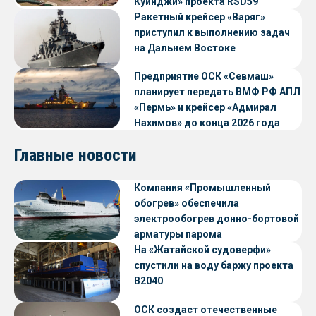
Куинджи» проекта RSD59
Ракетный крейсер «Варяг»
приступил к выполнению задач
на Дальнем Востоке
Предприятие ОСК «Севмаш»
планирует передать ВМФ РФ АПЛ
«Пермь» и крейсер «Адмирал
Нахимов» до конца 2026 года
Главные новости
Компания «Промышленный
обогрев» обеспечила
электрообогрев донно-бортовой
арматуры парома
«Петропавловск» проекта CNF22
На «Жатайской судоверфи»
спустили на воду баржу проекта
В2040
ОСК создаст отечественные