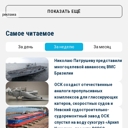
ПОКАЗАТЬ ЕЩЁ
реклама
Самое читаемое
За день
За неделю
За месяц
Николаю Патрушеву представили
многоцелевой авианосец ВМС
Бразилии
ОСК создаст отечественные
аналоги пропульсивных
комплексов для глиссирующих
катеров, скоростных судов и
судов с малой осадкой
Невский судостроительно-
судоремонтный завод ОСК
спустил на воду сухогруз «Архип