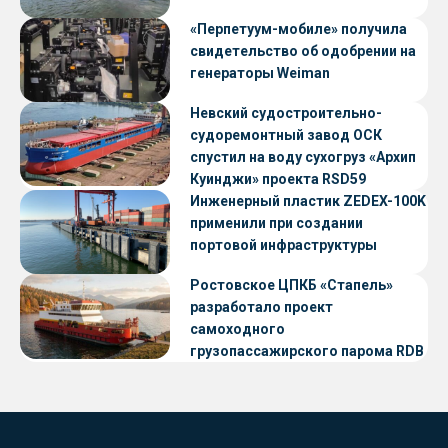
«Перпетуум-мобиле» получила
свидетельство об одобрении на
генераторы Weiman
Невский судостроительно-
судоремонтный завод ОСК
спустил на воду сухогруз «Архип
Куинджи» проекта RSD59
Инженерный пластик ZEDEX-100K
применили при создании
портовой инфраструктуры
Ростовское ЦПКБ «Стапель»
разработало проект
самоходного
грузопассажирского парома RDB
56.06 для Таймырского Долгано-
Ненецкого округа