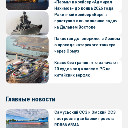
«Пермь» и крейсер «Адмирал
Нахимов» до конца 2026 года
Ракетный крейсер «Варяг»
приступил к выполнению задач
на Дальнем Востоке
Пакистан договорился с Ираном
о проходе катарского танкера
через Ормуз
Класс без границ: что означают
20 судов под классом РС на
китайских верфях
Главные новости
Самусьский ССЗ и Омский ССЗ
построили две баржи проекта
RDB66.68МА