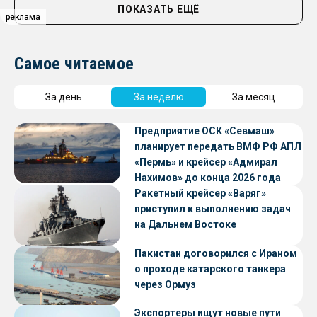
ПОКАЗАТЬ ЕЩЁ
реклама
реклама
Самое читаемое
За день
За неделю
За месяц
Предприятие ОСК «Севмаш»
планирует передать ВМФ РФ АПЛ
«Пермь» и крейсер «Адмирал
Нахимов» до конца 2026 года
Ракетный крейсер «Варяг»
приступил к выполнению задач
на Дальнем Востоке
Пакистан договорился с Ираном
о проходе катарского танкера
через Ормуз
Экспортеры ищут новые пути