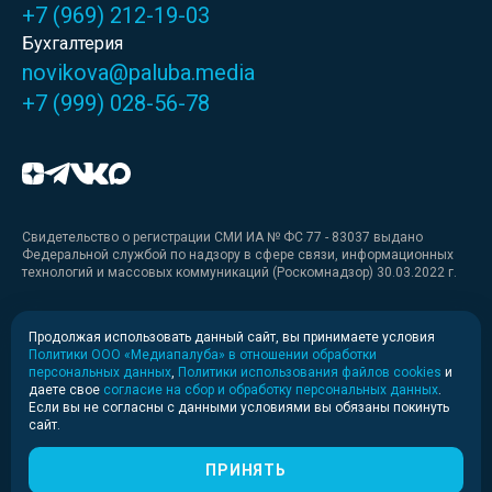
+7 (969) 212-19-03
Бухгалтерия
novikova@paluba.media
+7 (999) 028-56-78
Свидетельство о регистрации СМИ ИА № ФС 77 - 83037 выдано
Федеральной службой по надзору в сфере связи, информационных
технологий и массовых коммуникаций (Роскомнадзор) 30.03.2022 г.
Медиакит
Продолжая использовать данный сайт, вы принимаете условия
Политики ООО «Медиапалуба» в отношении обработки
Медиакит для печати
персональных данных
,
Политики использования файлов cookies
и
даете свое
согласие на сбор и обработку персональных данных
.
Если вы не согласны с данными условиями вы обязаны покинуть
Политика конфиденциальности
сайт.
© 2020-2026 Информационное агентство «Медиапалуба»
(6+).
ПРИНЯТЬ