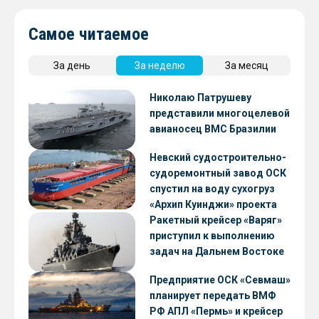
Самое читаемое
За день
За неделю
За месяц
Николаю Патрушеву
представили многоцелевой
авианосец ВМС Бразилии
Невский судостроительно-
судоремонтный завод ОСК
спустил на воду сухогруз
«Архип Куинджи» проекта
RSD59
Ракетный крейсер «Варяг»
приступил к выполнению
задач на Дальнем Востоке
Предприятие ОСК «Севмаш»
планирует передать ВМФ
РФ АПЛ «Пермь» и крейсер