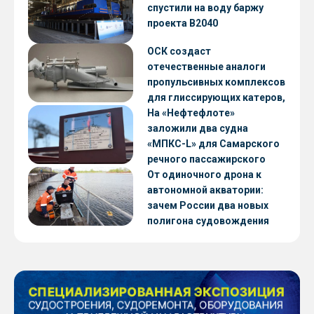
CNF22
спустили на воду баржу
проекта В2040
ОСК создаст
отечественные аналоги
пропульсивных комплексов
для глиссирующих катеров,
скоростных судов и судов с
На «Нефтефлоте»
малой осадкой
заложили два судна
«МПКС-L» для Самарского
речного пассажирского
предприятия
От одиночного дрона к
автономной акватории:
зачем России два новых
полигона судовождения