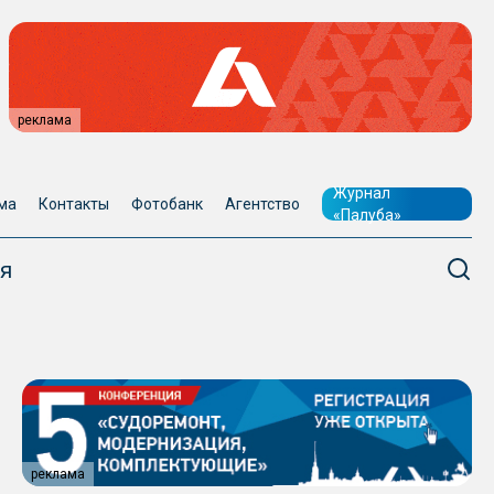
реклама
Журнал
ма
Контакты
Фотобанк
Агентство
«Палуба»
я
реклама