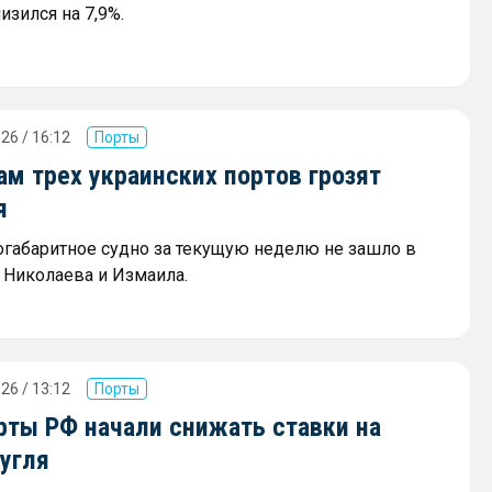
изился на 7,9%.
26 / 16:12
Порты
м трех украинских портов грозят
я
огабаритное судно за текущую неделю не зашло в
 Николаева и Измаила.
26 / 13:12
Порты
ты РФ начали снижать ставки на
угля