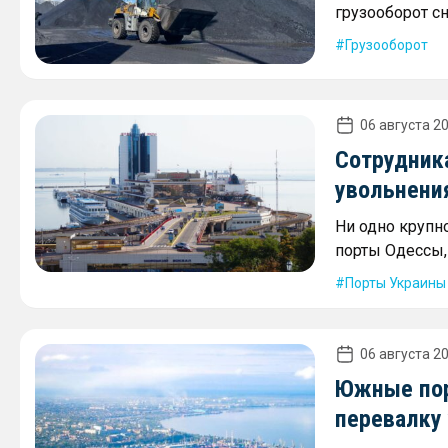
грузооборот сн
Грузооборот
06 августа 20
Сотрудника
увольнени
Ни одно крупн
порты Одессы,
Порты Украины
06 августа 20
Южные пор
перевалку 