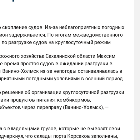
 скопление судов. Из-за неблагоприятных погодных
гион задерживается. По итогам межведомственного
 по разгрузке судов на круглосуточный режим.
орожного хозяйства Сахалинской области Максим
ее время простоя судов в ожидании разгрузки в
ы Ванино-Холмск из-за непогоды останавливалась в
оприятными погодными условиями в осенний период.
 решение об организации круглосуточной разгрузки
авки продуктов питания, комбикормов,
объектов через переправу (Ванино-Холмск), —
та с владельцами грузов, которые не вывозят свои
одчеркнул, что склады порта Корсаков заполнены,