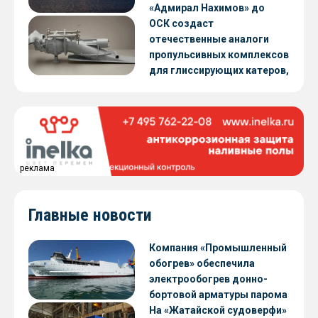
«Адмирал Нахимов» до
конца 2026 года
ОСК создаст
отечественные аналоги
пропульсивных комплексов
для глиссирующих катеров,
скоростных судов и судов с
малой осадкой
реклама
Главные новости
Компания «Промышленный
обогрев» обеспечила
электрообогрев донно-
бортовой арматуры парома
«Петропавловск» проекта
На «Жатайской судоверфи»