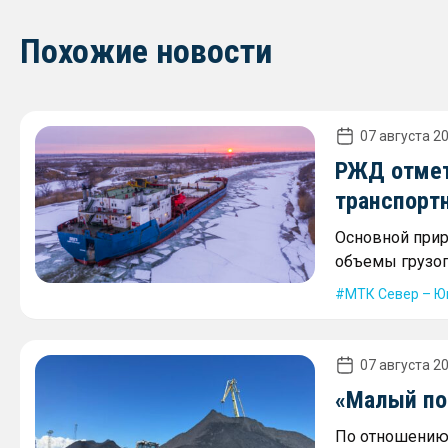
Похожие новости
07 августа 20
РЖД отмет
транспорт
Основной прир
объемы грузоп
МТК Север – Ю
07 августа 20
«Малый пор
По отношению 