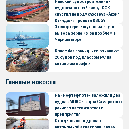
Невский судостроительно-
судоремонтный завод ОСК
спустил на воду сухогруз «Архип
Куинджи» проекта RSD59
Экспортеры ищут новые пути
вывоза зерна из-за проблем в
Черном море
Класс без границ: что означают
20 судов под классом РС на
китайских верфях
Главные новости
На «Нефтефлоте» заложили два
судна «МПКС-L» для Самарского
речного пассажирского
предприятия
От одиночного дрона к
автономной акватории: зачем