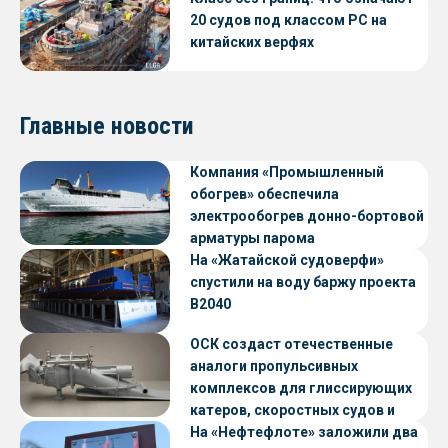
20 судов под классом РС на
китайских верфях
Главные новости
Компания «Промышленный
обогрев» обеспечила
электрообогрев донно-бортовой
арматуры парома
«Петропавловск» проекта CNF22
На «Жатайской судоверфи»
спустили на воду баржу проекта
В2040
ОСК создаст отечественные
аналоги пропульсивных
комплексов для глиссирующих
катеров, скоростных судов и
судов с малой осадкой
На «Нефтефлоте» заложили два