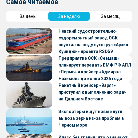
Самое читаемое
За день
За неделю
За месяц
Невский судостроительно-
судоремонтный завод ОСК
спустил на воду сухогруз «Архип
Куинджи» проекта RSD59
Предприятие ОСК «Севмаш»
планирует передать ВМФ РФ АПЛ
«Пермь» и крейсер «Адмирал
Нахимов» до конца 2026 года
Ракетный крейсер «Варяг»
приступил к выполнению задач
на Дальнем Востоке
Экспортеры ищут новые пути
вывоза зерна из-за проблем в
Черном море
Класс без границ: что означают