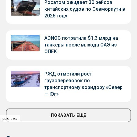
Росатом ожидает 30 рейсов
китайских судов по Севморпути в
2026 году
ADNOC потратила $1,3 млрд на
танкеры после выхода ОАЭ из
ОПЕК
РЖД отметили рост
грузоперевозок по
транспортному коридору «Север
— Юг»
ПОКАЗАТЬ ЕЩЁ
реклама
реклама