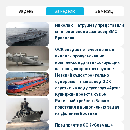
За день
За неделю
За месяц
Николаю Патрушеву представили
многоцелевой авианосец ВМС
Бразилии
ОСК создаст отечественные
аналоги пропульсивных
комплексов для глиссирующих
катеров, скоростных судов и
судов с малой осадкой
Невский судостроительно-
судоремонтный завод ОСК
спустил на воду сухогруз «Архип
Куинджи» проекта RSD59
Ракетный крейсер «Варяг»
приступил к выполнению задач
на Дальнем Востоке
Предприятие ОСК «Севмаш»