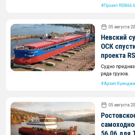
Проект RDB66.
05 августа 20
Невский с
ОСК спусти
проекта R
Судно предназ
ряда грузов.
Архип Куиндж
05 августа 20
Ростовско
самоходно
56.06 для