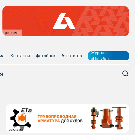
реклама
Журнал
ма
Контакты
Фотобанк
Агентство
«Палуба»
я
реклама