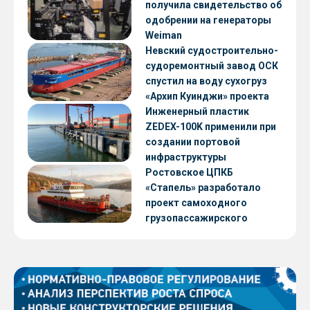
получила свидетельство об
одобрении на генераторы
Weiman
Невский судостроительно-
судоремонтный завод ОСК
спустил на воду сухогруз
«Архип Куинджи» проекта
RSD59
Инженерный пластик
ZEDEX-100K применили при
создании портовой
инфраструктуры
Ростовское ЦПКБ
«Стапель» разработало
проект самоходного
грузопассажирского
парома RDB 56.06 для
Таймырского Долгано-
Ненецкого округа