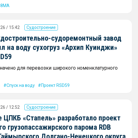
68МА
26 / 15:42
Судостроение
удостроительно-судоремонтный завод
л на воду сухогруз «Архип Куинджи»
SD59
начено для перевозки широкого номенклатурного
и
Спуск на воду
Проект RSD59
26 / 12:52
Судостроение
е ЦПКБ «Стапель» разработало проект
го грузопассажирского парома RDB
 Таймырского Долгано-Ненецкого округа