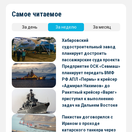
Самое читаемое
За день
За неделю
За месяц
Хабаровский
судостроительный завод
планирует достроить
пассажирские суда проекта
А45-2
Предприятие ОСК «Севмаш»
планирует передать ВМФ
РФ АПЛ «Пермь» и крейсер
«Адмирал Нахимов» до
конца 2026 года
Ракетный крейсер «Варяг»
приступил к выполнению
задач на Дальнем Востоке
Пакистан договорился с
Ираном о проходе
катарского танкера через