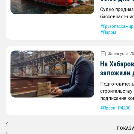
Судно предназ
бассейнах Енис
Грузопассажир
Паром
05 августа 20
На Хабаро
заложили 
Подготовитель
строительству 
подписания кон
Проект Р4200
ПОКАЗА