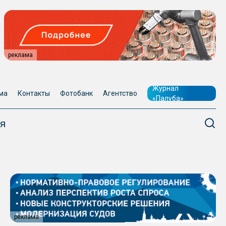
реклама
Журнал
ма
Контакты
Фотобанк
Агентство
«Палуба»
я
реклама