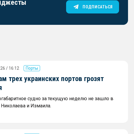
айджесты
ПОДПИСАТЬСЯ
26 / 16:12
Порты
м трех украинских портов грозят
я
огабаритное судно за текущую неделю не зашло в
 Николаева и Измаила.