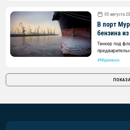
05 августа 20
В порт Му
бензина и
Танкер под фл
предварительн
Мурманск
ПОКАЗА