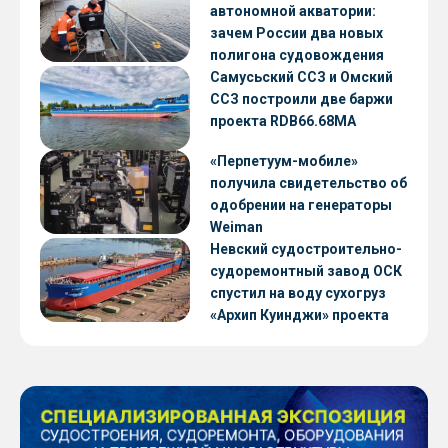
автономной акватории:
зачем России два новых
полигона судовождения
Самусьский ССЗ и Омский
ССЗ построили две баржи
проекта RDB66.68МА
«Перпетуум-мобиле»
получила свидетельство об
одобрении на генераторы
Weiman
Невский судостроительно-
судоремонтный завод ОСК
спустил на воду сухогруз
«Архип Куинджи» проекта
RSD59