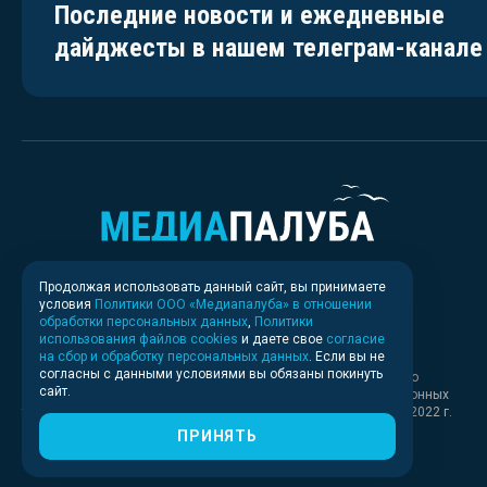
Последние новости и ежедневные
дайджесты в нашем телеграм-канале
Продолжая использовать данный сайт, вы принимаете
условия
Политики ООО «Медиапалуба» в отношении
обработки персональных данных
,
Политики
использования файлов cookies
и даете свое
согласие
на сбор и обработку персональных данных
. Если вы не
согласны с данными условиями вы обязаны покинуть
Свидетельство о регистрации СМИ ИА № ФС 77 - 83037 выдано
сайт.
Федеральной службой по надзору в сфере связи, информационных
технологий и массовых коммуникаций (Роскомнадзор) 30.03.2022 г.
ПРИНЯТЬ