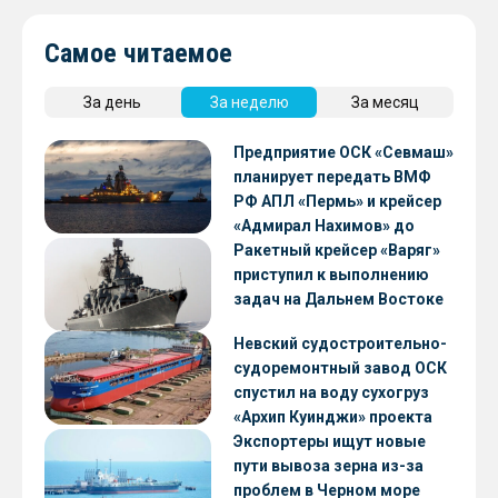
Самое читаемое
За день
За неделю
За месяц
Предприятие ОСК «Севмаш»
планирует передать ВМФ
РФ АПЛ «Пермь» и крейсер
«Адмирал Нахимов» до
конца 2026 года
Ракетный крейсер «Варяг»
приступил к выполнению
задач на Дальнем Востоке
Невский судостроительно-
судоремонтный завод ОСК
спустил на воду сухогруз
«Архип Куинджи» проекта
RSD59
Экспортеры ищут новые
пути вывоза зерна из-за
проблем в Черном море