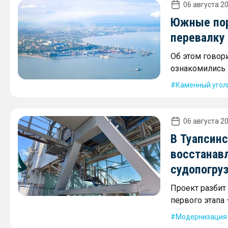
06 августа 20
Южные пор
перевалку 
Об этом говори
ознакомились 
Каменный угол
06 августа 20
В Туапсин
восстанав
судопогру
Проект разбит
первого этапа
Модернизация