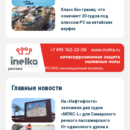
Класс без границ: что
означают 20 судов под
классом РС на китайских
верфях
реклама
Главные новости
На «Нефтефлоте»
заложили два судна
«МПКС-L» для Самарского
речного пассажирского
предприятия
От одиночного дрона к