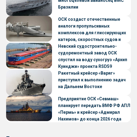
многоцелевой авианосец ВМС
Бразилии
ОСК создаст отечественные
аналоги пропульсивных
комплексов для глиссирующих
катеров, скоростных судов и
судов с малой осадкой
Невский судостроительно-
судоремонтный завод ОСК
спустил на воду сухогруз «Архип
Куинджи» проекта RSD59
Ракетный крейсер «Варяг»
приступил к выполнению задач
на Дальнем Востоке
Предприятие ОСК «Севмаш»
планирует передать ВМФ РФ АПЛ
«Пермь» и крейсер «Адмирал
Нахимов» до конца 2026 года