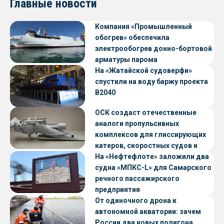
Главные новости
Компания «Промышленный
обогрев» обеспечила
электрообогрев донно-бортовой
арматуры парома
«Петропавловск» проекта CNF22
На «Жатайской судоверфи»
спустили на воду баржу проекта
В2040
ОСК создаст отечественные
аналоги пропульсивных
комплексов для глиссирующих
катеров, скоростных судов и
судов с малой осадкой
На «Нефтефлоте» заложили два
судна «МПКС-L» для Самарского
речного пассажирского
предприятия
От одиночного дрона к
автономной акватории: зачем
России два новых полигона