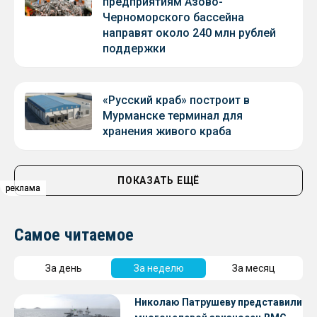
предприятиям Азово-
Черноморского бассейна
направят около 240 млн рублей
поддержки
«Русский краб» построит в
Мурманске терминал для
хранения живого краба
ПОКАЗАТЬ ЕЩЁ
реклама
реклама
реклама
Самое читаемое
За день
За неделю
За месяц
Николаю Патрушеву представили