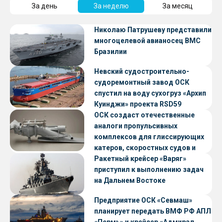
За день
За неделю
За месяц
Николаю Патрушеву представили
многоцелевой авианосец ВМС
Бразилии
Невский судостроительно-
судоремонтный завод ОСК
спустил на воду сухогруз «Архип
Куинджи» проекта RSD59
ОСК создаст отечественные
аналоги пропульсивных
комплексов для глиссирующих
катеров, скоростных судов и
судов с малой осадкой
Ракетный крейсер «Варяг»
приступил к выполнению задач
на Дальнем Востоке
Предприятие ОСК «Севмаш»
планирует передать ВМФ РФ АПЛ