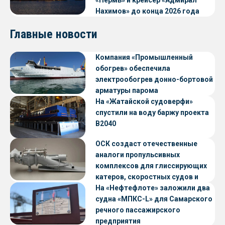
«Пермь» и крейсер «Адмирал
Нахимов» до конца 2026 года
Главные новости
Компания «Промышленный
обогрев» обеспечила
электрообогрев донно-бортовой
арматуры парома
«Петропавловск» проекта CNF22
На «Жатайской судоверфи»
спустили на воду баржу проекта
В2040
ОСК создаст отечественные
аналоги пропульсивных
комплексов для глиссирующих
катеров, скоростных судов и
судов с малой осадкой
На «Нефтефлоте» заложили два
судна «МПКС-L» для Самарского
речного пассажирского
предприятия