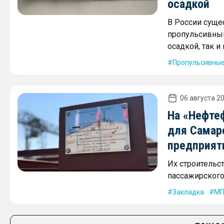
осадкой
В России суще
пропульсивным
осадкой, так 
Пропульсивные
06 августа 20
На «Нефте
для Самар
предприят
Их строительс
пассажирского 
Закладка
МП