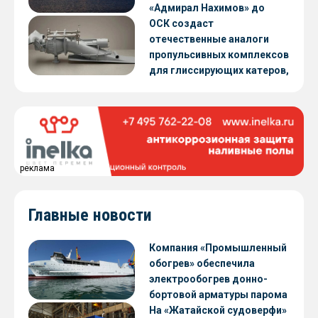
«Адмирал Нахимов» до
конца 2026 года
ОСК создаст
отечественные аналоги
пропульсивных комплексов
для глиссирующих катеров,
скоростных судов и судов с
малой осадкой
реклама
Главные новости
Компания «Промышленный
обогрев» обеспечила
электрообогрев донно-
бортовой арматуры парома
«Петропавловск» проекта
На «Жатайской судоверфи»