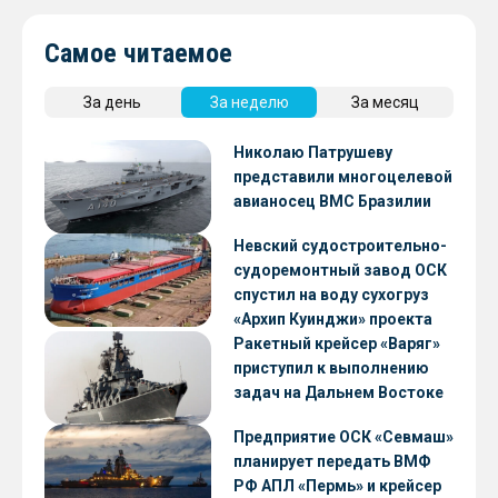
Самое читаемое
За день
За неделю
За месяц
Николаю Патрушеву
представили многоцелевой
авианосец ВМС Бразилии
Невский судостроительно-
судоремонтный завод ОСК
спустил на воду сухогруз
«Архип Куинджи» проекта
RSD59
Ракетный крейсер «Варяг»
приступил к выполнению
задач на Дальнем Востоке
Предприятие ОСК «Севмаш»
планирует передать ВМФ
РФ АПЛ «Пермь» и крейсер