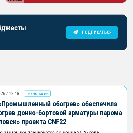
айджесты
ПОДПИСАТЬСЯ
26 / 13:48
Технологии
«Промышленный обогрев» обеспечила
огрев донно-бортовой арматуры парома
ловск» проекта CNF22
 заказчику планируется до конца 2026 года.