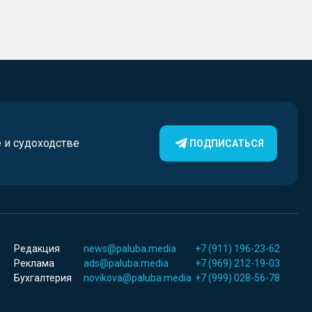
е и судоходстве
ПОДПИСАТЬСЯ
Редакция
news@paluba.media
+7 (911) 196-23-62
Реклама
ads@paluba.media
+7 (969) 212-19-03
Бухгалтерия
novikova@paluba.media
+7 (999) 028-56-78