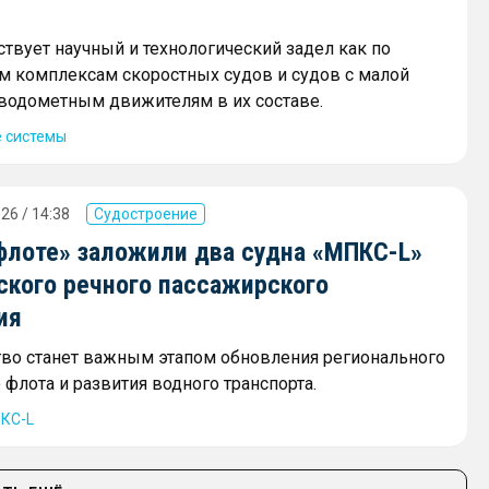
ствует научный и технологический задел как по
 комплексам скоростных судов и судов с малой
и водометным движителям в их составе.
 системы
26 / 14:38
Судостроение
флоте» заложили два судна «МПКС-L»
ского речного пассажирского
ия
тво станет важным этапом обновления регионального
флота и развития водного транспорта.
КС-L