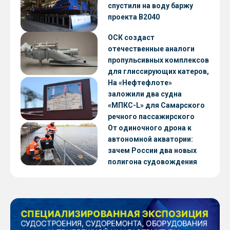
CNF22
спустили на воду баржу
проекта В2040
ОСК создаст
отечественные аналоги
пропульсивных комплексов
для глиссирующих катеров,
скоростных судов и судов с
На «Нефтефлоте»
малой осадкой
заложили два судна
«МПКС-L» для Самарского
речного пассажирского
предприятия
От одиночного дрона к
автономной акватории:
зачем России два новых
полигона судовождения