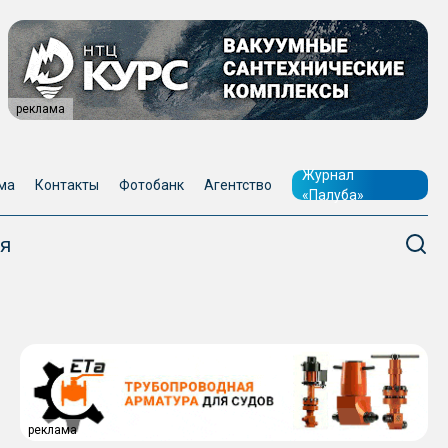
реклама
Журнал
ма
Контакты
Фотобанк
Агентство
«Палуба»
я
реклама