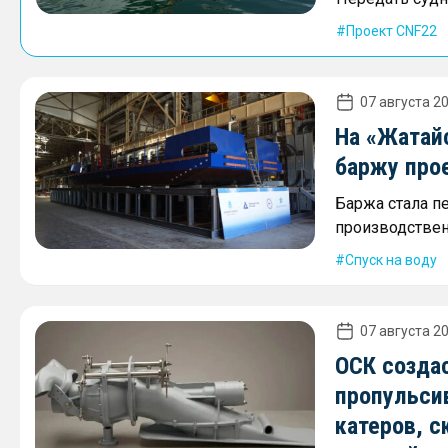
Проект CNF22
07 августа 20
На «Жатай
баржу про
Баржа стала п
производствен
Спуск на воду
07 августа 20
ОСК созда
пропульси
катеров, с