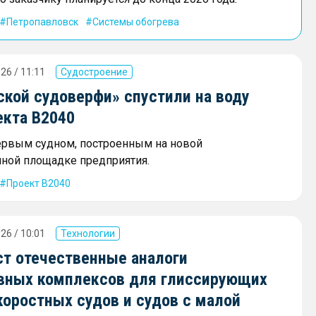
Петропавловск
Системы обогрева
26 / 11:11
Судостроение
ской судоверфи» спустили на воду
екта В2040
ервым судном, построенным на новой
ной площадке предприятия.
Проект В2040
26 / 10:01
Технологии
ст отечественные аналоги
вных комплексов для глиссирующих
коростных судов и судов с малой