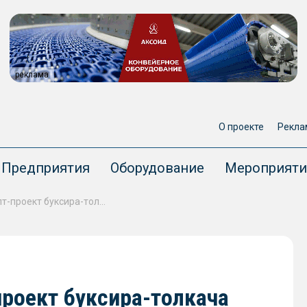
реклама
О проекте
Рекла
Предприятия
Оборудование
Мероприяти
ОСК разработала концепт-проект буксира-толкача нового поколения
роект буксира-толкача